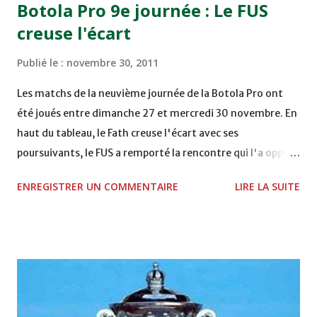
Botola Pro 9e journée : Le FUS
Mardi 06/12/2011 15H00 WAF - OCS au COMPLEXE SPORTIF
creuse l'écart
DE FES - FES WAC - MAS Reporté pour cause de finale de la
coupe de la CAF COMPLEXE SPORTIF MOHAMMED
Publié le :
novembre 30, 2011
VCASABLANCA
Les matchs de la neuvième journée de la Botola Pro ont
été joués entre dimanche 27 et mercredi 30 novembre. En
haut du tableau, le Fath creuse l'écart avec ses
poursuivants, le FUS a remporté la rencontre qui l'a opposé
à la Hassania d'Agadir au stade Al Inbiâat sur le score de 1 -
ENREGISTRER UN COMMENTAIRE
LIRE LA SUITE
2, Badr Kachani a ouvert la marque à la 38e pour les
visiteurs qui ont été rattrapés à la 74e sur un penalty
transformé par Mourad Batana, les leaders du
championnat ont maintenu leur pression sur le but des
joueurs soussis, et ont réussi à mener au score à la dernière
minute du temps réglementaire grâce à un but de Mourad
Benchrifa. Son poursuivant direct le CRA de son coté a