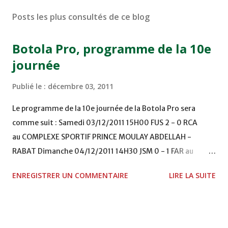
Posts les plus consultés de ce blog
Botola Pro, programme de la 10e
journée
Publié le :
décembre 03, 2011
Le programme de la 10e journée de la Botola Pro sera
comme suit : Samedi 03/12/2011 15H00 FUS 2 - 0 RCA
au COMPLEXE SPORTIF PRINCE MOULAY ABDELLAH -
RABAT Dimanche 04/12/2011 14H30 JSM 0 - 1 FAR au
STADE M. LAGHDAF - LAAYOUNE 15H00 DHJ 0 - 0 KAC au
ENREGISTRER UN COMMENTAIRE
LIRE LA SUITE
TERRAIN EL ABDI - EL JADIDA 16h30 OCK 0 - 1 HUSA
COMPLEXE OCP - KHOURIBGA Lundi 05/12/2011
15H00 MAT - CRA au STADE SANIAT RMEL - TETOUANE
15h00 IZK - CODM au STADE 18 NOVEMBRE - KHEMISET