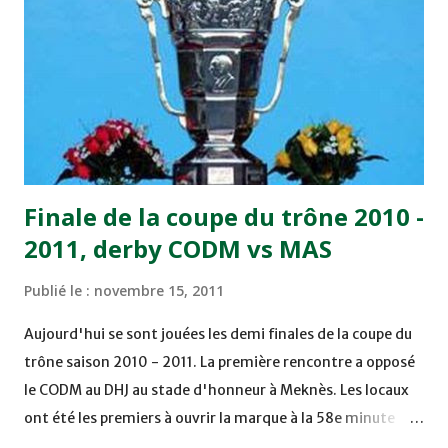
chuté à domicile face à l'OCK sur le score de 0 - 2. La
bonne affaire de la semaine a été réalisée par le Moghreb
de Tetouan qui s'est hissé à la deuxième place après avoir
remporté trois précieux points sur la pelouse du complexe
Moulay Abdallah face aux FAR grâce à un but marqué par
Abdeladim Khadrouf à la 61e...
Finale de la coupe du trône 2010 -
2011, derby CODM vs MAS
Publié le :
novembre 15, 2011
Aujourd'hui se sont jouées les demi finales de la coupe du
trône saison 2010 - 2011. La première rencontre a opposé
le CODM au DHJ au stade d'honneur à Meknès. Les locaux
ont été les premiers à ouvrir la marque à la 58e minute
grâce à un but d'Adil Hliouat. Les Doukkalis du DHJ ont