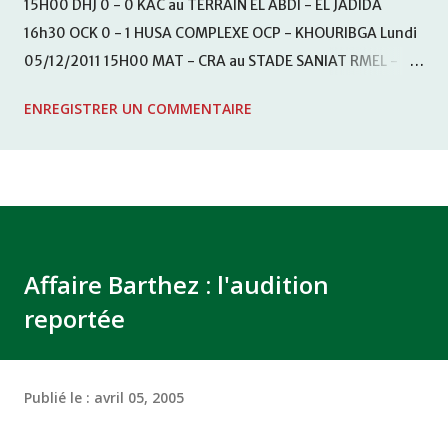
15H00 DHJ 0 - 0 KAC au TERRAIN EL ABDI - EL JADIDA
16h30 OCK 0 - 1 HUSA COMPLEXE OCP - KHOURIBGA Lundi
05/12/2011 15H00 MAT - CRA au STADE SANIAT RMEL -
TETOUANE 15h00 IZK - CODM au STADE 18 NOVEMBRE -
ENREGISTRER UN COMMENTAIRE
KHEMISET Mardi 06/12/2011 15H00 WAF - OCS au
COMPLEXE SPORTIF DE FES - FES WAC - MAS Reporté pour
cause de finale de la coupe de la CAF COMPLEXE SPORTIF
MOHAMMED VCASABLANCA
Affaire Barthez : l'audition
reportée
Publié le :
avril 05, 2005