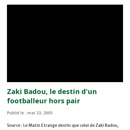
championnat ont maintenu leur pression sur le but des
joueurs soussis, et ont réussi à mener au score à la dernière
minute du temps réglementaire grâce à un but de Mourad
Benchrifa. Son poursuivant direct le CRA de son coté a
chuté à domicile face à l'OCK sur le score de 0 - 2. La
bonne affaire de la semaine a été réalisée par le Moghreb
de Tetouan qui s'est hissé à la deuxième place après avoir
remporté trois précieux points sur la pelouse du complexe
Moulay Abdallah face aux FAR grâce à un but marqué par
Abdeladim Khadrouf à la 61e...
Zaki Badou, le destin d'un
footballeur hors pair
Publié le :
mai 23, 2005
Source : Le Matin Etrange destin que celui de Zaki Badou,