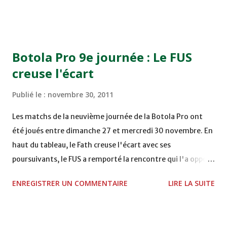
TERRAIN EL ABDI - EL JADIDA 16h30 OCK 0 - 1 HUSA
COMPLEXE OCP - KHOURIBGA Lundi 05/12/2011
15H00 MAT - CRA au STADE SANIAT RMEL - TETOUANE
15h00 IZK - CODM au STADE 18 NOVEMBRE - KHEMISET
Botola Pro 9e journée : Le FUS
Mardi 06/12/2011 15H00 WAF - OCS au COMPLEXE SPORTIF
creuse l'écart
DE FES - FES WAC - MAS Reporté pour cause de finale de la
coupe de la CAF COMPLEXE SPORTIF MOHAMMED
Publié le :
novembre 30, 2011
VCASABLANCA
Les matchs de la neuvième journée de la Botola Pro ont
été joués entre dimanche 27 et mercredi 30 novembre. En
haut du tableau, le Fath creuse l'écart avec ses
poursuivants, le FUS a remporté la rencontre qui l'a opposé
à la Hassania d'Agadir au stade Al Inbiâat sur le score de 1 -
ENREGISTRER UN COMMENTAIRE
LIRE LA SUITE
2, Badr Kachani a ouvert la marque à la 38e pour les
visiteurs qui ont été rattrapés à la 74e sur un penalty
transformé par Mourad Batana, les leaders du