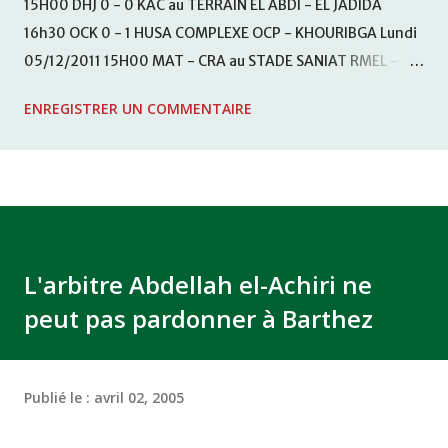
15H00 DHJ 0 - 0 KAC au TERRAIN EL ABDI - EL JADIDA
16h30 OCK 0 - 1 HUSA COMPLEXE OCP - KHOURIBGA Lundi
05/12/2011 15H00 MAT - CRA au STADE SANIAT RMEL -
TETOUANE 15h00 IZK - CODM au STADE 18 NOVEMBRE -
ENREGISTRER UN COMMENTAIRE
KHEMISET Mardi 06/12/2011 15H00 WAF - OCS au
COMPLEXE SPORTIF DE FES - FES WAC - MAS Reporté pour
cause de finale de la coupe de la CAF COMPLEXE SPORTIF
MOHAMMED VCASABLANCA
L'arbitre Abdellah el-Achiri ne
peut pas pardonner à Barthez
Publié le :
avril 02, 2005