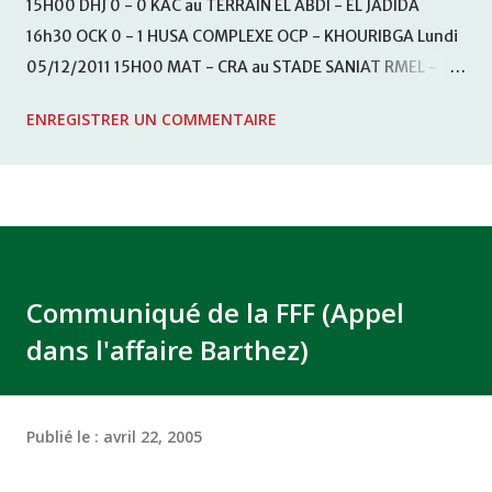
15H00 DHJ 0 - 0 KAC au TERRAIN EL ABDI - EL JADIDA
16h30 OCK 0 - 1 HUSA COMPLEXE OCP - KHOURIBGA Lundi
05/12/2011 15H00 MAT - CRA au STADE SANIAT RMEL -
TETOUANE 15h00 IZK - CODM au STADE 18 NOVEMBRE -
ENREGISTRER UN COMMENTAIRE
KHEMISET Mardi 06/12/2011 15H00 WAF - OCS au
COMPLEXE SPORTIF DE FES - FES WAC - MAS Reporté pour
cause de finale de la coupe de la CAF COMPLEXE SPORTIF
MOHAMMED VCASABLANCA
Communiqué de la FFF (Appel
dans l'affaire Barthez)
Publié le :
avril 22, 2005