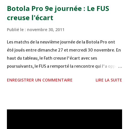
15h00 IZK - CODM au STADE 18 NOVEMBRE - KHEMISET
Botola Pro 9e journée : Le FUS
Mardi 06/12/2011 15H00 WAF - OCS au COMPLEXE SPORTIF
creuse l'écart
DE FES - FES WAC - MAS Reporté pour cause de finale de la
coupe de la CAF COMPLEXE SPORTIF MOHAMMED
Publié le :
novembre 30, 2011
VCASABLANCA
Les matchs de la neuvième journée de la Botola Pro ont
été joués entre dimanche 27 et mercredi 30 novembre. En
haut du tableau, le Fath creuse l'écart avec ses
poursuivants, le FUS a remporté la rencontre qui l'a opposé
à la Hassania d'Agadir au stade Al Inbiâat sur le score de 1 -
ENREGISTRER UN COMMENTAIRE
LIRE LA SUITE
2, Badr Kachani a ouvert la marque à la 38e pour les
visiteurs qui ont été rattrapés à la 74e sur un penalty
transformé par Mourad Batana, les leaders du
championnat ont maintenu leur pression sur le but des
joueurs soussis, et ont réussi à mener au score à la dernière
minute du temps réglementaire grâce à un but de Mourad