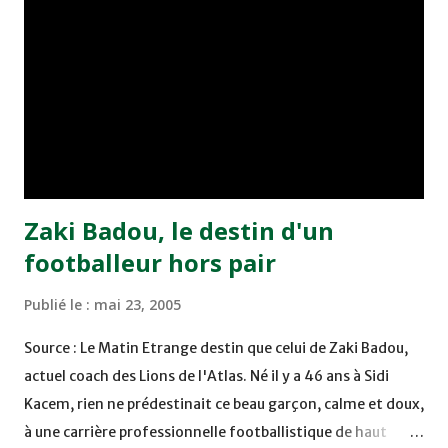
Benchrifa. Son poursuivant direct le CRA de son coté a
chuté à domicile face à l'OCK sur le score de 0 - 2. La
bonne affaire de la semaine a été réalisée par le Moghreb
de Tetouan qui s'est hissé à la deuxième place après avoir
remporté trois précieux points sur la pelouse du complexe
Moulay Abdallah face aux FAR grâce à un but marqué par
Abdeladim Khadrouf à la 61e...
Zaki Badou, le destin d'un
footballeur hors pair
Publié le :
mai 23, 2005
Source : Le Matin Etrange destin que celui de Zaki Badou,
actuel coach des Lions de l'Atlas. Né il y a 46 ans à Sidi
Kacem, rien ne prédestinait ce beau garçon, calme et doux,
à une carrière professionnelle footballistique de haut