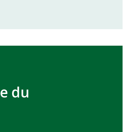
inale de la coupe de la CAF
VCASABLANCA
ue du