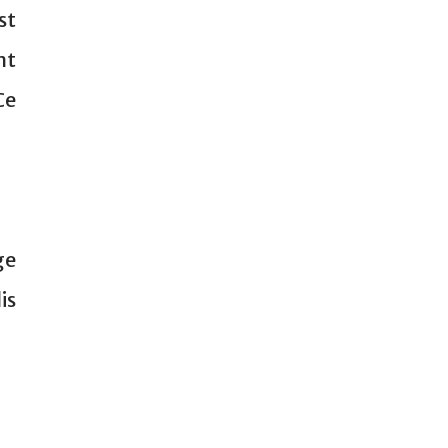
st
nt
Ce
ge
is