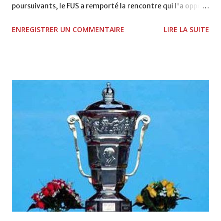
poursuivants, le FUS a remporté la rencontre qui l'a opposé
à la Hassania d'Agadir au stade Al Inbiâat sur le score de 1 -
ENREGISTRER UN COMMENTAIRE
LIRE LA SUITE
2, Badr Kachani a ouvert la marque à la 38e pour les
visiteurs qui ont été rattrapés à la 74e sur un penalty
transformé par Mourad Batana, les leaders du
championnat ont maintenu leur pression sur le but des
joueurs soussis, et ont réussi à mener au score à la dernière
minute du temps réglementaire grâce à un but de Mourad
Benchrifa. Son poursuivant direct le CRA de son coté a
chuté à domicile face à l'OCK sur le score de 0 - 2. La
bonne affaire de la semaine a été réalisée par le Moghreb
de Tetouan qui s'est hissé à la deuxième place après avoir
remporté trois précieux points sur la pelouse du complexe
Moulay Abdallah face aux FAR grâce à un but marqué par
Abdeladim Khadrouf à la 61e...