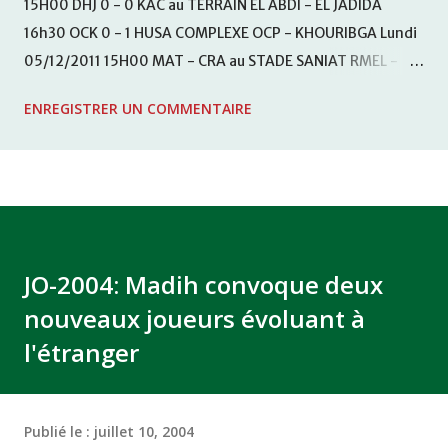
15H00 DHJ 0 - 0 KAC au TERRAIN EL ABDI - EL JADIDA
16h30 OCK 0 - 1 HUSA COMPLEXE OCP - KHOURIBGA Lundi
05/12/2011 15H00 MAT - CRA au STADE SANIAT RMEL -
TETOUANE 15h00 IZK - CODM au STADE 18 NOVEMBRE -
ENREGISTRER UN COMMENTAIRE
KHEMISET Mardi 06/12/2011 15H00 WAF - OCS au
COMPLEXE SPORTIF DE FES - FES WAC - MAS Reporté pour
cause de finale de la coupe de la CAF COMPLEXE SPORTIF
MOHAMMED VCASABLANCA
JO-2004: Madih convoque deux
nouveaux joueurs évoluant à
l'étranger
Publié le :
juillet 10, 2004