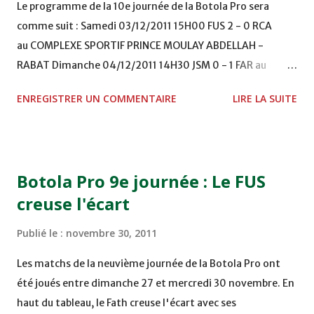
Le programme de la 10e journée de la Botola Pro sera
comme suit : Samedi 03/12/2011 15H00 FUS 2 - 0 RCA
au COMPLEXE SPORTIF PRINCE MOULAY ABDELLAH -
RABAT Dimanche 04/12/2011 14H30 JSM 0 - 1 FAR au
STADE M. LAGHDAF - LAAYOUNE 15H00 DHJ 0 - 0 KAC au
ENREGISTRER UN COMMENTAIRE
LIRE LA SUITE
TERRAIN EL ABDI - EL JADIDA 16h30 OCK 0 - 1 HUSA
COMPLEXE OCP - KHOURIBGA Lundi 05/12/2011
15H00 MAT - CRA au STADE SANIAT RMEL - TETOUANE
15h00 IZK - CODM au STADE 18 NOVEMBRE - KHEMISET
Botola Pro 9e journée : Le FUS
Mardi 06/12/2011 15H00 WAF - OCS au COMPLEXE SPORTIF
creuse l'écart
DE FES - FES WAC - MAS Reporté pour cause de finale de la
coupe de la CAF COMPLEXE SPORTIF MOHAMMED
Publié le :
novembre 30, 2011
VCASABLANCA
Les matchs de la neuvième journée de la Botola Pro ont
été joués entre dimanche 27 et mercredi 30 novembre. En
haut du tableau, le Fath creuse l'écart avec ses