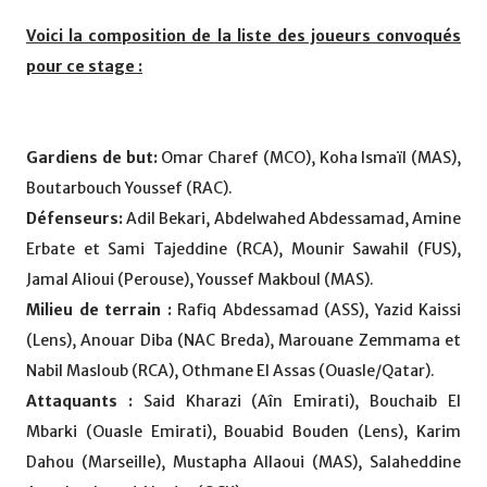
Voici la composition de la liste des joueurs convoqués
pour ce stage :
Gardiens de but:
Omar Charef (MCO), Koha Ismaïl (MAS),
Boutarbouch Youssef (RAC).
Défenseurs:
Adil Bekari, Abdelwahed Abdessamad, Amine
Erbate et Sami Tajeddine (RCA), Mounir Sawahil (FUS),
Jamal Alioui (Perouse), Youssef Makboul (MAS).
Milieu de terrain :
Rafiq Abdessamad (ASS), Yazid Kaissi
(Lens), Anouar Diba (NAC Breda), Marouane Zemmama et
Nabil Masloub (RCA), Othmane El Assas (Ouasle/Qatar).
Attaquants :
Said Kharazi (Aîn Emirati), Bouchaib El
Mbarki (Ouasle Emirati), Bouabid Bouden (Lens), Karim
Dahou (Marseille), Mustapha Allaoui (MAS), Salaheddine