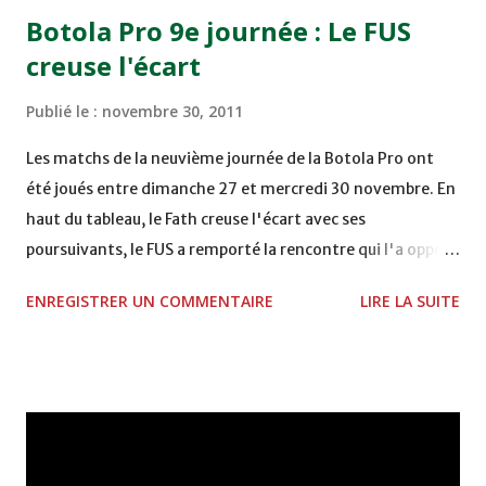
15h00 IZK - CODM au STADE 18 NOVEMBRE - KHEMISET
Botola Pro 9e journée : Le FUS
Mardi 06/12/2011 15H00 WAF - OCS au COMPLEXE SPORTIF
creuse l'écart
DE FES - FES WAC - MAS Reporté pour cause de finale de la
coupe de la CAF COMPLEXE SPORTIF MOHAMMED
Publié le :
novembre 30, 2011
VCASABLANCA
Les matchs de la neuvième journée de la Botola Pro ont
été joués entre dimanche 27 et mercredi 30 novembre. En
haut du tableau, le Fath creuse l'écart avec ses
poursuivants, le FUS a remporté la rencontre qui l'a opposé
à la Hassania d'Agadir au stade Al Inbiâat sur le score de 1 -
ENREGISTRER UN COMMENTAIRE
LIRE LA SUITE
2, Badr Kachani a ouvert la marque à la 38e pour les
visiteurs qui ont été rattrapés à la 74e sur un penalty
transformé par Mourad Batana, les leaders du
championnat ont maintenu leur pression sur le but des
joueurs soussis, et ont réussi à mener au score à la dernière
minute du temps réglementaire grâce à un but de Mourad