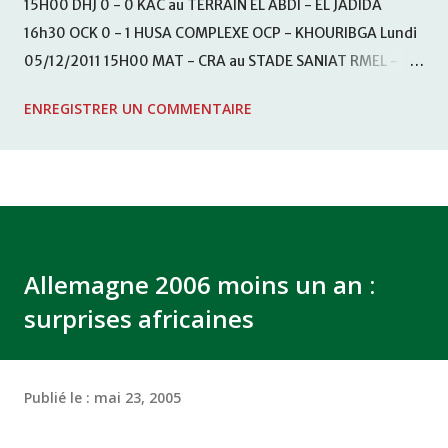
15H00 DHJ 0 - 0 KAC au TERRAIN EL ABDI - EL JADIDA
16h30 OCK 0 - 1 HUSA COMPLEXE OCP - KHOURIBGA Lundi
05/12/2011 15H00 MAT - CRA au STADE SANIAT RMEL -
TETOUANE 15h00 IZK - CODM au STADE 18 NOVEMBRE -
ENREGISTRER UN COMMENTAIRE
KHEMISET Mardi 06/12/2011 15H00 WAF - OCS au
COMPLEXE SPORTIF DE FES - FES WAC - MAS Reporté pour
cause de finale de la coupe de la CAF COMPLEXE SPORTIF
MOHAMMED VCASABLANCA
Allemagne 2006 moins un an :
surprises africaines
Publié le :
mai 23, 2005