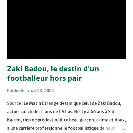
Benchrifa. Son poursuivant direct le CRA de son coté a
chuté à domicile face à l'OCK sur le score de 0 - 2. La
bonne affaire de la semaine a été réalisée par le Moghreb
de Tetouan qui s'est hissé à la deuxième place après avoir
remporté trois précieux points sur la pelouse du complexe
Moulay Abdallah face aux FAR grâce à un but marqué par
Abdeladim Khadrouf à la 61e...
Zaki Badou, le destin d'un
footballeur hors pair
Publié le :
mai 23, 2005
Source : Le Matin Etrange destin que celui de Zaki Badou,
actuel coach des Lions de l'Atlas. Né il y a 46 ans à Sidi
Kacem, rien ne prédestinait ce beau garçon, calme et doux,
à une carrière professionnelle footballistique de haut