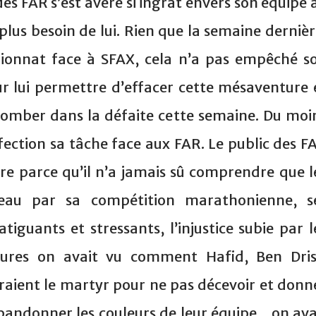
s FAR s’est avéré si ingrat envers son équipe 
plus besoin de lui. Rien que la semaine dernièr
ionnat face à SFAX, cela n’a pas empêché s
our lui permettre d’effacer cette mésaventure 
tomber dans la défaite cette semaine. Du moi
fection sa tâche face aux FAR. Le public des F
aire parce qu’il n’a jamais sû comprendre que l
eau par sa compétition marathonienne, s
tiguants et stressants, l’injustice subie par l
essures on avait vu comment Hafid, Ben Dris
raient le martyr pour ne pas décevoir et donn
andonner les couleurs de leur équipe... on ava