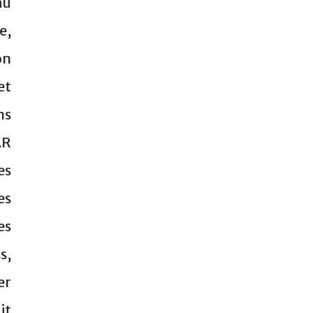
au
e,
on
et
ns
AR
es
es
es
s,
er
it