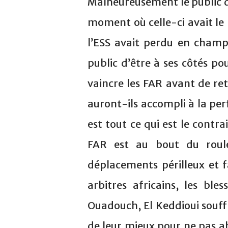
Malheureusement le public de
moment où celle-ci avait le 
l’ESS avait perdu en champ
public d’être à ses côtés p
vaincre les FAR avant de re
auront-ils accompli à la per
est tout ce qui est le contr
FAR est au bout du roul
déplacements périlleux et fa
arbitres africains, les bl
Ouadouch, El Keddioui souff
de leur mieux pour ne pas ab