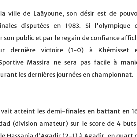
a ville de Laâyoune, son désir est de pouvo
inales disputées en 1983. Si l'olympique 
son public et par le regain de confiance affic
ur dernière victoire (1-0) à Khémisset 
Sportive Massira ne sera pas facile à mani
durant les dernières journées en championnat.
ait atteint les demi-finales en battant en 1
ad (division amateur) sur le score de 4 buts
 le Hassania d'Agadir (2-1) à Agadir, en quart 