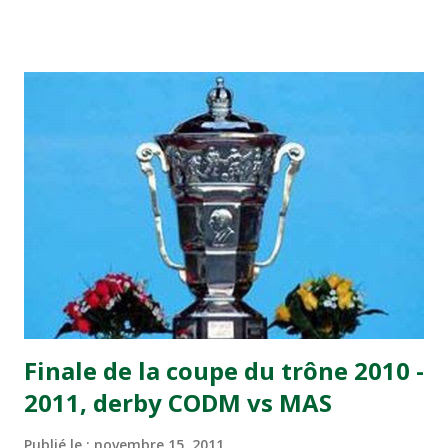
visiteurs qui ont été rattrapés à la 74e sur un penalty
transformé par Mourad Batana, les leaders du
championnat ont maintenu leur pression sur le but des
joueurs soussis, et ont réussi à mener au score à la dernière
minute du temps réglementaire grâce à un but de Mourad
Benchrifa. Son poursuivant direct le CRA de son coté a
chuté à domicile face à l'OCK sur le score de 0 - 2. La
bonne affaire de la semaine a été réalisée par le Moghreb
de Tetouan qui s'est hissé à la deuxième place après avoir
remporté trois précieux points sur la pelouse du complexe
Moulay Abdallah face aux FAR grâce à un but marqué par
Abdeladim Khadrouf à la 61e...
Finale de la coupe du trône 2010 -
2011, derby CODM vs MAS
Publié le :
novembre 15, 2011