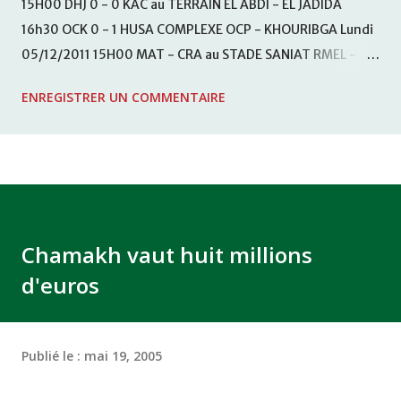
15H00 DHJ 0 - 0 KAC au TERRAIN EL ABDI - EL JADIDA
16h30 OCK 0 - 1 HUSA COMPLEXE OCP - KHOURIBGA Lundi
05/12/2011 15H00 MAT - CRA au STADE SANIAT RMEL -
TETOUANE 15h00 IZK - CODM au STADE 18 NOVEMBRE -
ENREGISTRER UN COMMENTAIRE
KHEMISET Mardi 06/12/2011 15H00 WAF - OCS au
COMPLEXE SPORTIF DE FES - FES WAC - MAS Reporté pour
cause de finale de la coupe de la CAF COMPLEXE SPORTIF
MOHAMMED VCASABLANCA
Chamakh vaut huit millions
d'euros
Publié le :
mai 19, 2005