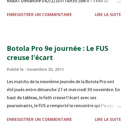
RABAT Dimanche 04/12/2011 14H30 JSM 0 - 1 FAR au
STADE M. LAGHDAF - LAAYOUNE 15H00 DHJ 0 - 0 KAC au
ENREGISTRER UN COMMENTAIRE
LIRE LA SUITE
TERRAIN EL ABDI - EL JADIDA 16h30 OCK 0 - 1 HUSA
COMPLEXE OCP - KHOURIBGA Lundi 05/12/2011
15H00 MAT - CRA au STADE SANIAT RMEL - TETOUANE
15h00 IZK - CODM au STADE 18 NOVEMBRE - KHEMISET
Botola Pro 9e journée : Le FUS
Mardi 06/12/2011 15H00 WAF - OCS au COMPLEXE SPORTIF
creuse l'écart
DE FES - FES WAC - MAS Reporté pour cause de finale de la
coupe de la CAF COMPLEXE SPORTIF MOHAMMED
Publié le :
novembre 30, 2011
VCASABLANCA
Les matchs de la neuvième journée de la Botola Pro ont
été joués entre dimanche 27 et mercredi 30 novembre. En
haut du tableau, le Fath creuse l'écart avec ses
poursuivants, le FUS a remporté la rencontre qui l'a opposé
à la Hassania d'Agadir au stade Al Inbiâat sur le score de 1 -
ENREGISTRER UN COMMENTAIRE
LIRE LA SUITE
2, Badr Kachani a ouvert la marque à la 38e pour les