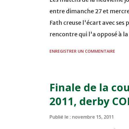
entre dimanche 27 et mercre
Fath creuse l'écart avec ses 
rencontre qui l'a opposé à l
sur le score de 1 - 2, Badr Ka
ENREGISTRER UN COMMENTAIRE
visiteurs qui ont été rattrap
Mourad Batana, les leaders
pression sur le but des joueur
Finale de la co
la dernière minute du temps
2011, derby C
Mourad Benchrifa. Son poursu
à domicile face à l'OCK sur le
Publié le :
novembre 15, 2011
semaine a été réalisée par le