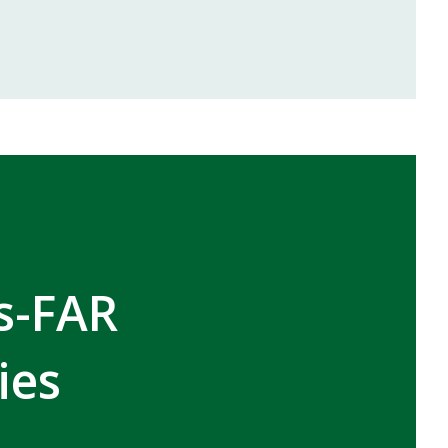
inale de la coupe de la CAF
VCASABLANCA
s-FAR
ies