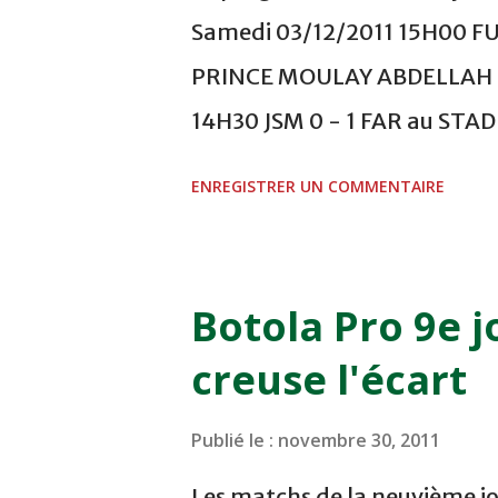
Samedi 03/12/2011 15H00 F
PRINCE MOULAY ABDELLAH -
14H30 JSM 0 - 1 FAR au ST
- 0 KAC au TERRAIN EL ABDI
ENREGISTRER UN COMMENTAIRE
COMPLEXE OCP - KHOURIBGA
au STADE SANIAT RMEL - T
NOVEMBRE - KHEMISET Mard
Botola Pro 9e j
COMPLEXE SPORTIF DE FES -
creuse l'écart
finale de la coupe de la 
VCASABLANCA
Publié le :
novembre 30, 2011
Les matchs de la neuvième jo