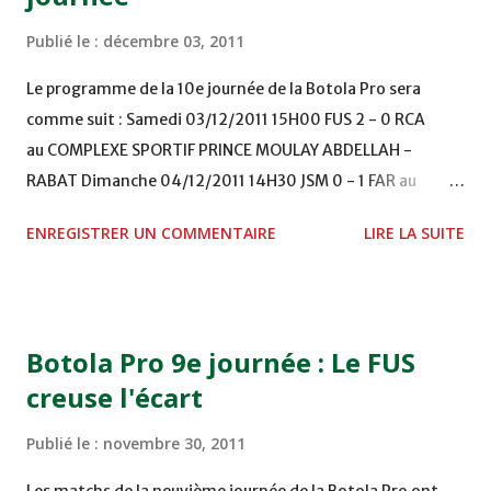
Publié le :
décembre 03, 2011
Le programme de la 10e journée de la Botola Pro sera
comme suit : Samedi 03/12/2011 15H00 FUS 2 - 0 RCA
au COMPLEXE SPORTIF PRINCE MOULAY ABDELLAH -
RABAT Dimanche 04/12/2011 14H30 JSM 0 - 1 FAR au
STADE M. LAGHDAF - LAAYOUNE 15H00 DHJ 0 - 0 KAC au
ENREGISTRER UN COMMENTAIRE
LIRE LA SUITE
TERRAIN EL ABDI - EL JADIDA 16h30 OCK 0 - 1 HUSA
COMPLEXE OCP - KHOURIBGA Lundi 05/12/2011
15H00 MAT - CRA au STADE SANIAT RMEL - TETOUANE
15h00 IZK - CODM au STADE 18 NOVEMBRE - KHEMISET
Botola Pro 9e journée : Le FUS
Mardi 06/12/2011 15H00 WAF - OCS au COMPLEXE SPORTIF
creuse l'écart
DE FES - FES WAC - MAS Reporté pour cause de finale de la
coupe de la CAF COMPLEXE SPORTIF MOHAMMED
Publié le :
novembre 30, 2011
VCASABLANCA