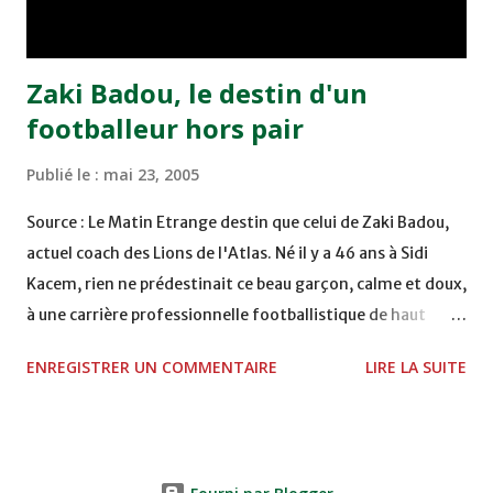
Moulay Abdallah face aux FAR grâce à un but marqué par
Abdeladim Khadrouf à la 61e...
Zaki Badou, le destin d'un
footballeur hors pair
Publié le :
mai 23, 2005
Source : Le Matin Etrange destin que celui de Zaki Badou,
actuel coach des Lions de l'Atlas. Né il y a 46 ans à Sidi
Kacem, rien ne prédestinait ce beau garçon, calme et doux,
à une carrière professionnelle footballistique de haut
rang. Car passionné par la chasse, héritage d'un père,
ENREGISTRER UN COMMENTAIRE
LIRE LA SUITE
également féru des armes, le jeune Zaki aura sa première
carabine à l'âge de …5 ans ! Passion qu'il va conjuguer par
la suite avec la plongée sous-marine. Des moments qui
permettent au sélectionneur national de décongestionner