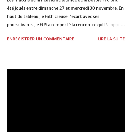
Les matchs de la neuvième journée de la Botola Pro ont
été joués entre dimanche 27 et mercredi 30 novembre. En
haut du tableau, le Fath creuse l'écart avec ses
poursuivants, le FUS a remporté la rencontre qui l'a opposé
à la Hassania d'Agadir au stade Al Inbiâat sur le score de 1 -
ENREGISTRER UN COMMENTAIRE
LIRE LA SUITE
2, Badr Kachani a ouvert la marque à la 38e pour les
visiteurs qui ont été rattrapés à la 74e sur un penalty
transformé par Mourad Batana, les leaders du
championnat ont maintenu leur pression sur le but des
joueurs soussis, et ont réussi à mener au score à la dernière
minute du temps réglementaire grâce à un but de Mourad
Benchrifa. Son poursuivant direct le CRA de son coté a
chuté à domicile face à l'OCK sur le score de 0 - 2. La
bonne affaire de la semaine a été réalisée par le Moghreb
de Tetouan qui s'est hissé à la deuxième place après avoir
remporté trois précieux points sur la pelouse du complexe