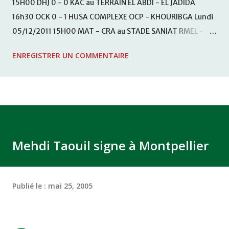
15H00 DHJ 0 - 0 KAC au TERRAIN EL ABDI - EL JADIDA
16h30 OCK 0 - 1 HUSA COMPLEXE OCP - KHOURIBGA Lundi
05/12/2011 15H00 MAT - CRA au STADE SANIAT RMEL -
TETOUANE 15h00 IZK - CODM au STADE 18 NOVEMBRE -
ENREGISTRER UN COMMENTAIRE
KHEMISET Mardi 06/12/2011 15H00 WAF - OCS au
COMPLEXE SPORTIF DE FES - FES WAC - MAS Reporté pour
cause de finale de la coupe de la CAF COMPLEXE SPORTIF
MOHAMMED VCASABLANCA
Mehdi Taouil signe à Montpellier
Publié le :
mai 25, 2005