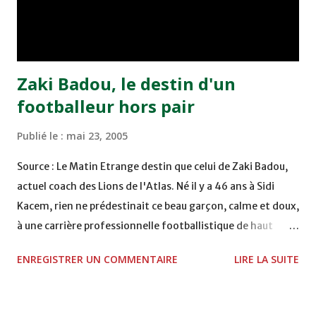
remporté trois précieux points sur la pelouse du complexe
Moulay Abdallah face aux FAR grâce à un but marqué par
Abdeladim Khadrouf à la 61e...
Zaki Badou, le destin d'un
footballeur hors pair
Publié le :
mai 23, 2005
Source : Le Matin Etrange destin que celui de Zaki Badou,
actuel coach des Lions de l'Atlas. Né il y a 46 ans à Sidi
Kacem, rien ne prédestinait ce beau garçon, calme et doux,
à une carrière professionnelle footballistique de haut
rang. Car passionné par la chasse, héritage d'un père,
ENREGISTRER UN COMMENTAIRE
LIRE LA SUITE
également féru des armes, le jeune Zaki aura sa première
carabine à l'âge de …5 ans ! Passion qu'il va conjuguer par
la suite avec la plongée sous-marine. Des moments qui