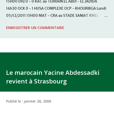
15H00 DHJ 0 - 0 KAC au TERRAIN EL ABDI - EL JADIDA
16h30 OCK 0 - 1 HUSA COMPLEXE OCP - KHOURIBGA Lundi
05/12/2011 15H00 MAT - CRA au STADE SANIAT RMEL -
TETOUANE 15h00 IZK - CODM au STADE 18 NOVEMBRE -
ENREGISTRER UN COMMENTAIRE
KHEMISET Mardi 06/12/2011 15H00 WAF - OCS au
COMPLEXE SPORTIF DE FES - FES WAC - MAS Reporté pour
cause de finale de la coupe de la CAF COMPLEXE SPORTIF
MOHAMMED VCASABLANCA
Le marocain Yacine Abdessadki
revient à Strasbourg
Publié le :
janvier 26, 2006