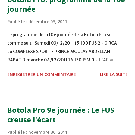
journée
Publié le :
décembre 03, 2011
Le programme de la 10e journée de la Botola Pro sera
comme suit : Samedi 03/12/2011 15H00 FUS 2 - 0 RCA
au COMPLEXE SPORTIF PRINCE MOULAY ABDELLAH -
RABAT Dimanche 04/12/2011 14H30 JSM 0 - 1 FAR au
STADE M. LAGHDAF - LAAYOUNE 15H00 DHJ 0 - 0 KAC au
ENREGISTRER UN COMMENTAIRE
LIRE LA SUITE
TERRAIN EL ABDI - EL JADIDA 16h30 OCK 0 - 1 HUSA
COMPLEXE OCP - KHOURIBGA Lundi 05/12/2011
15H00 MAT - CRA au STADE SANIAT RMEL - TETOUANE
15h00 IZK - CODM au STADE 18 NOVEMBRE - KHEMISET
Botola Pro 9e journée : Le FUS
Mardi 06/12/2011 15H00 WAF - OCS au COMPLEXE SPORTIF
creuse l'écart
DE FES - FES WAC - MAS Reporté pour cause de finale de la
coupe de la CAF COMPLEXE SPORTIF MOHAMMED
Publié le :
novembre 30, 2011