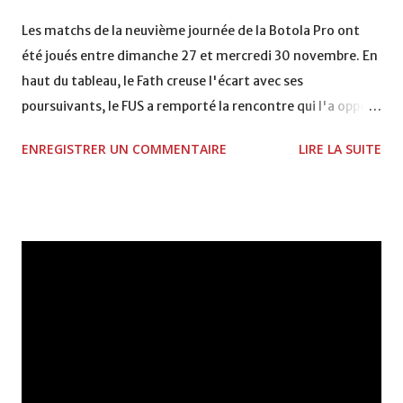
VCASABLANCA
Les matchs de la neuvième journée de la Botola Pro ont
été joués entre dimanche 27 et mercredi 30 novembre. En
haut du tableau, le Fath creuse l'écart avec ses
poursuivants, le FUS a remporté la rencontre qui l'a opposé
à la Hassania d'Agadir au stade Al Inbiâat sur le score de 1 -
ENREGISTRER UN COMMENTAIRE
LIRE LA SUITE
2, Badr Kachani a ouvert la marque à la 38e pour les
visiteurs qui ont été rattrapés à la 74e sur un penalty
transformé par Mourad Batana, les leaders du
championnat ont maintenu leur pression sur le but des
joueurs soussis, et ont réussi à mener au score à la dernière
minute du temps réglementaire grâce à un but de Mourad
Benchrifa. Son poursuivant direct le CRA de son coté a
chuté à domicile face à l'OCK sur le score de 0 - 2. La
bonne affaire de la semaine a été réalisée par le Moghreb
de Tetouan qui s'est hissé à la deuxième place après avoir