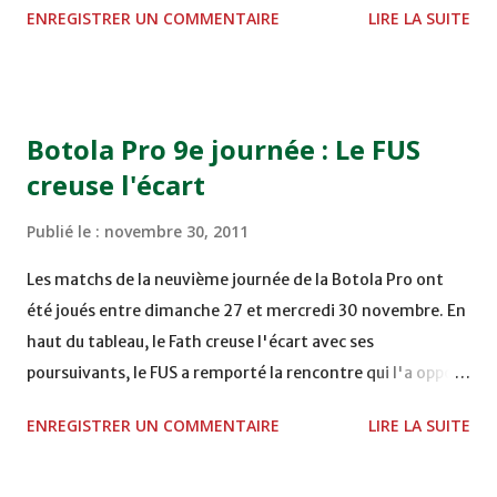
ENREGISTRER UN COMMENTAIRE
LIRE LA SUITE
TERRAIN EL ABDI - EL JADIDA 16h30 OCK 0 - 1 HUSA
COMPLEXE OCP - KHOURIBGA Lundi 05/12/2011
15H00 MAT - CRA au STADE SANIAT RMEL - TETOUANE
15h00 IZK - CODM au STADE 18 NOVEMBRE - KHEMISET
Botola Pro 9e journée : Le FUS
Mardi 06/12/2011 15H00 WAF - OCS au COMPLEXE SPORTIF
creuse l'écart
DE FES - FES WAC - MAS Reporté pour cause de finale de la
coupe de la CAF COMPLEXE SPORTIF MOHAMMED
Publié le :
novembre 30, 2011
VCASABLANCA
Les matchs de la neuvième journée de la Botola Pro ont
été joués entre dimanche 27 et mercredi 30 novembre. En
haut du tableau, le Fath creuse l'écart avec ses
poursuivants, le FUS a remporté la rencontre qui l'a opposé
à la Hassania d'Agadir au stade Al Inbiâat sur le score de 1 -
ENREGISTRER UN COMMENTAIRE
LIRE LA SUITE
2, Badr Kachani a ouvert la marque à la 38e pour les
visiteurs qui ont été rattrapés à la 74e sur un penalty