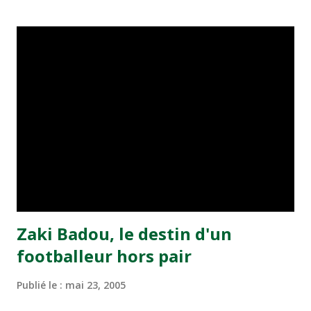
transformé par Mourad Batana, les leaders du
championnat ont maintenu leur pression sur le but des
joueurs soussis, et ont réussi à mener au score à la dernière
minute du temps réglementaire grâce à un but de Mourad
Benchrifa. Son poursuivant direct le CRA de son coté a
chuté à domicile face à l'OCK sur le score de 0 - 2. La
bonne affaire de la semaine a été réalisée par le Moghreb
de Tetouan qui s'est hissé à la deuxième place après avoir
remporté trois précieux points sur la pelouse du complexe
Moulay Abdallah face aux FAR grâce à un but marqué par
Abdeladim Khadrouf à la 61e...
Zaki Badou, le destin d'un
footballeur hors pair
Publié le :
mai 23, 2005