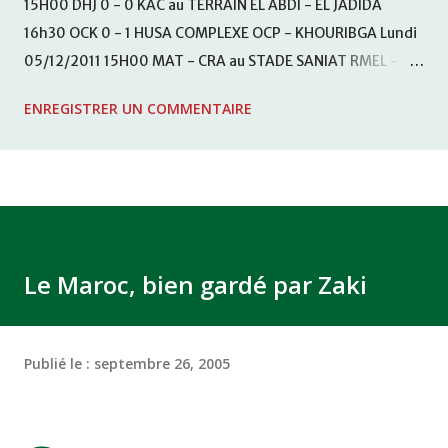
15H00 DHJ 0 - 0 KAC au TERRAIN EL ABDI - EL JADIDA
16h30 OCK 0 - 1 HUSA COMPLEXE OCP - KHOURIBGA Lundi
05/12/2011 15H00 MAT - CRA au STADE SANIAT RMEL -
TETOUANE 15h00 IZK - CODM au STADE 18 NOVEMBRE -
ENREGISTRER UN COMMENTAIRE
KHEMISET Mardi 06/12/2011 15H00 WAF - OCS au
COMPLEXE SPORTIF DE FES - FES WAC - MAS Reporté pour
cause de finale de la coupe de la CAF COMPLEXE SPORTIF
MOHAMMED VCASABLANCA
Le Maroc, bien gardé par Zaki
Publié le :
septembre 26, 2005