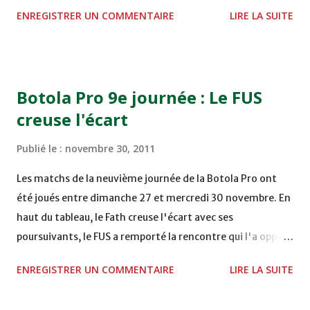
STADE M. LAGHDAF - LAAYOUNE 15H00 DHJ 0 - 0 KAC au
ENREGISTRER UN COMMENTAIRE
LIRE LA SUITE
TERRAIN EL ABDI - EL JADIDA 16h30 OCK 0 - 1 HUSA
COMPLEXE OCP - KHOURIBGA Lundi 05/12/2011
15H00 MAT - CRA au STADE SANIAT RMEL - TETOUANE
15h00 IZK - CODM au STADE 18 NOVEMBRE - KHEMISET
Botola Pro 9e journée : Le FUS
Mardi 06/12/2011 15H00 WAF - OCS au COMPLEXE SPORTIF
creuse l'écart
DE FES - FES WAC - MAS Reporté pour cause de finale de la
coupe de la CAF COMPLEXE SPORTIF MOHAMMED
Publié le :
novembre 30, 2011
VCASABLANCA
Les matchs de la neuvième journée de la Botola Pro ont
été joués entre dimanche 27 et mercredi 30 novembre. En
haut du tableau, le Fath creuse l'écart avec ses
poursuivants, le FUS a remporté la rencontre qui l'a opposé
à la Hassania d'Agadir au stade Al Inbiâat sur le score de 1 -
ENREGISTRER UN COMMENTAIRE
LIRE LA SUITE
2, Badr Kachani a ouvert la marque à la 38e pour les
visiteurs qui ont été rattrapés à la 74e sur un penalty