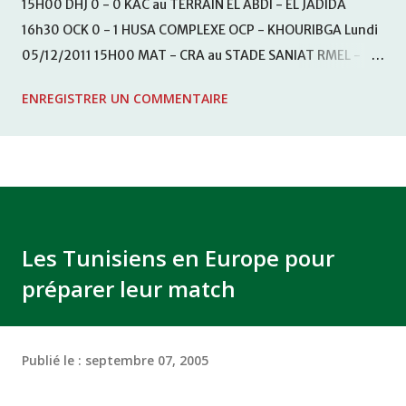
15H00 DHJ 0 - 0 KAC au TERRAIN EL ABDI - EL JADIDA
16h30 OCK 0 - 1 HUSA COMPLEXE OCP - KHOURIBGA Lundi
05/12/2011 15H00 MAT - CRA au STADE SANIAT RMEL -
TETOUANE 15h00 IZK - CODM au STADE 18 NOVEMBRE -
ENREGISTRER UN COMMENTAIRE
KHEMISET Mardi 06/12/2011 15H00 WAF - OCS au
COMPLEXE SPORTIF DE FES - FES WAC - MAS Reporté pour
cause de finale de la coupe de la CAF COMPLEXE SPORTIF
MOHAMMED VCASABLANCA
Les Tunisiens en Europe pour
préparer leur match
Publié le :
septembre 07, 2005