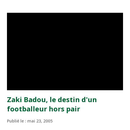
transformé par Mourad Batana, les leaders du
championnat ont maintenu leur pression sur le but des
joueurs soussis, et ont réussi à mener au score à la dernière
minute du temps réglementaire grâce à un but de Mourad
Benchrifa. Son poursuivant direct le CRA de son coté a
chuté à domicile face à l'OCK sur le score de 0 - 2. La
bonne affaire de la semaine a été réalisée par le Moghreb
de Tetouan qui s'est hissé à la deuxième place après avoir
remporté trois précieux points sur la pelouse du complexe
Moulay Abdallah face aux FAR grâce à un but marqué par
Abdeladim Khadrouf à la 61e...
Zaki Badou, le destin d'un
footballeur hors pair
Publié le :
mai 23, 2005