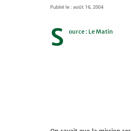
Publié le :
août 16, 2004
S
ource : Le Matin
On savait que la mission ser