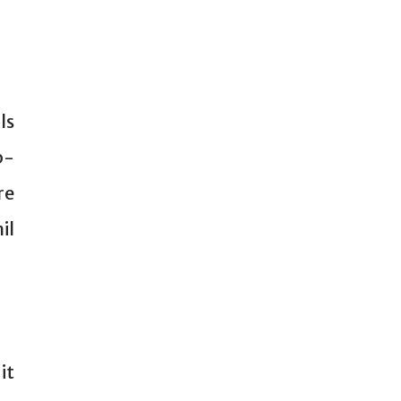
ls
p-
re
il
it