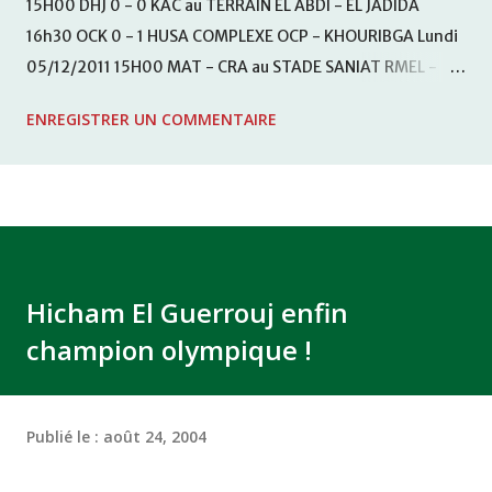
15H00 DHJ 0 - 0 KAC au TERRAIN EL ABDI - EL JADIDA
16h30 OCK 0 - 1 HUSA COMPLEXE OCP - KHOURIBGA Lundi
05/12/2011 15H00 MAT - CRA au STADE SANIAT RMEL -
TETOUANE 15h00 IZK - CODM au STADE 18 NOVEMBRE -
ENREGISTRER UN COMMENTAIRE
KHEMISET Mardi 06/12/2011 15H00 WAF - OCS au
COMPLEXE SPORTIF DE FES - FES WAC - MAS Reporté pour
cause de finale de la coupe de la CAF COMPLEXE SPORTIF
MOHAMMED VCASABLANCA
Hicham El Guerrouj enfin
champion olympique !
Publié le :
août 24, 2004