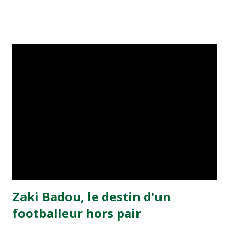
visiteurs qui ont été rattrapés à la 74e sur un penalty
transformé par Mourad Batana, les leaders du
championnat ont maintenu leur pression sur le but des
joueurs soussis, et ont réussi à mener au score à la dernière
minute du temps réglementaire grâce à un but de Mourad
Benchrifa. Son poursuivant direct le CRA de son coté a
chuté à domicile face à l'OCK sur le score de 0 - 2. La
bonne affaire de la semaine a été réalisée par le Moghreb
de Tetouan qui s'est hissé à la deuxième place après avoir
remporté trois précieux points sur la pelouse du complexe
Moulay Abdallah face aux FAR grâce à un but marqué par
Abdeladim Khadrouf à la 61e...
Zaki Badou, le destin d'un
footballeur hors pair