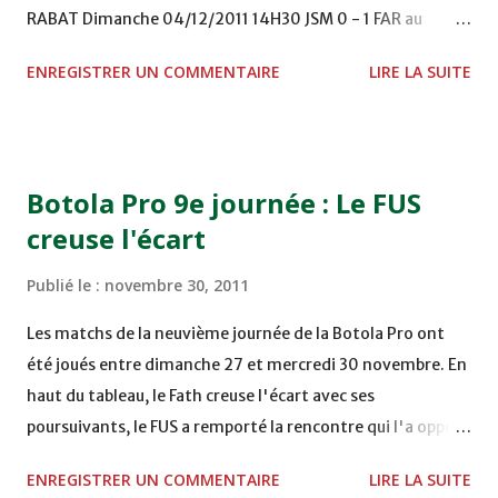
RABAT Dimanche 04/12/2011 14H30 JSM 0 - 1 FAR au
STADE M. LAGHDAF - LAAYOUNE 15H00 DHJ 0 - 0 KAC au
ENREGISTRER UN COMMENTAIRE
LIRE LA SUITE
TERRAIN EL ABDI - EL JADIDA 16h30 OCK 0 - 1 HUSA
COMPLEXE OCP - KHOURIBGA Lundi 05/12/2011
15H00 MAT - CRA au STADE SANIAT RMEL - TETOUANE
15h00 IZK - CODM au STADE 18 NOVEMBRE - KHEMISET
Botola Pro 9e journée : Le FUS
Mardi 06/12/2011 15H00 WAF - OCS au COMPLEXE SPORTIF
creuse l'écart
DE FES - FES WAC - MAS Reporté pour cause de finale de la
coupe de la CAF COMPLEXE SPORTIF MOHAMMED
Publié le :
novembre 30, 2011
VCASABLANCA
Les matchs de la neuvième journée de la Botola Pro ont
été joués entre dimanche 27 et mercredi 30 novembre. En
haut du tableau, le Fath creuse l'écart avec ses
poursuivants, le FUS a remporté la rencontre qui l'a opposé
à la Hassania d'Agadir au stade Al Inbiâat sur le score de 1 -
ENREGISTRER UN COMMENTAIRE
LIRE LA SUITE
2, Badr Kachani a ouvert la marque à la 38e pour les