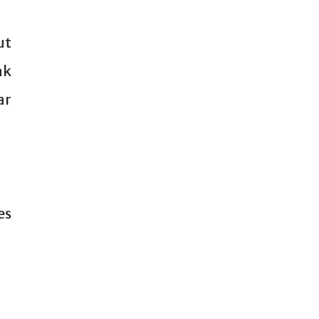
ut
ak
ar
es