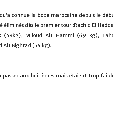
 qu’a connue la boxe marocaine depuis le déb
té éliminés dès le premier tour :Rachid El Hadd
k (48kg), Miloud Aît Hammi (69 kg), Tah
Aît Bighrad (54 kg).
à passer aux huitièmes mais étaient trop faibl