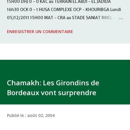
15H00 DHJ 0 - 0 KAC au TERRAIN EL ABDI - EL JADIDA
16h30 OCK 0 - 1 HUSA COMPLEXE OCP - KHOURIBGA Lundi
05/12/2011 15H00 MAT - CRA au STADE SANIAT RMEL -
TETOUANE 15h00 IZK - CODM au STADE 18 NOVEMBRE -
ENREGISTRER UN COMMENTAIRE
KHEMISET Mardi 06/12/2011 15H00 WAF - OCS au
COMPLEXE SPORTIF DE FES - FES WAC - MAS Reporté pour
cause de finale de la coupe de la CAF COMPLEXE SPORTIF
MOHAMMED VCASABLANCA
Chamakh: Les Girondins de
Bordeaux vont surprendre
Publié le :
août 02, 2004