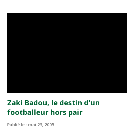
transformé par Mourad Batana, les leaders du
championnat ont maintenu leur pression sur le but des
joueurs soussis, et ont réussi à mener au score à la dernière
minute du temps réglementaire grâce à un but de Mourad
Benchrifa. Son poursuivant direct le CRA de son coté a
chuté à domicile face à l'OCK sur le score de 0 - 2. La
bonne affaire de la semaine a été réalisée par le Moghreb
de Tetouan qui s'est hissé à la deuxième place après avoir
remporté trois précieux points sur la pelouse du complexe
Moulay Abdallah face aux FAR grâce à un but marqué par
Abdeladim Khadrouf à la 61e...
Zaki Badou, le destin d'un
footballeur hors pair
Publié le :
mai 23, 2005