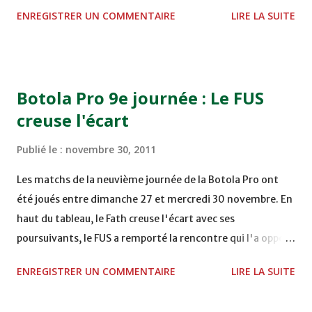
STADE M. LAGHDAF - LAAYOUNE 15H00 DHJ 0 - 0 KAC au
ENREGISTRER UN COMMENTAIRE
LIRE LA SUITE
TERRAIN EL ABDI - EL JADIDA 16h30 OCK 0 - 1 HUSA
COMPLEXE OCP - KHOURIBGA Lundi 05/12/2011
15H00 MAT - CRA au STADE SANIAT RMEL - TETOUANE
15h00 IZK - CODM au STADE 18 NOVEMBRE - KHEMISET
Botola Pro 9e journée : Le FUS
Mardi 06/12/2011 15H00 WAF - OCS au COMPLEXE SPORTIF
creuse l'écart
DE FES - FES WAC - MAS Reporté pour cause de finale de la
coupe de la CAF COMPLEXE SPORTIF MOHAMMED
Publié le :
novembre 30, 2011
VCASABLANCA
Les matchs de la neuvième journée de la Botola Pro ont
été joués entre dimanche 27 et mercredi 30 novembre. En
haut du tableau, le Fath creuse l'écart avec ses
poursuivants, le FUS a remporté la rencontre qui l'a opposé
à la Hassania d'Agadir au stade Al Inbiâat sur le score de 1 -
ENREGISTRER UN COMMENTAIRE
LIRE LA SUITE
2, Badr Kachani a ouvert la marque à la 38e pour les
visiteurs qui ont été rattrapés à la 74e sur un penalty