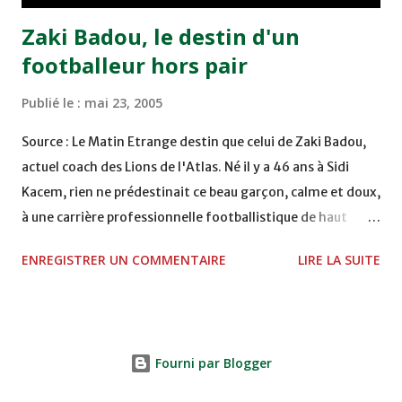
Zaki Badou, le destin d'un
footballeur hors pair
Publié le :
mai 23, 2005
Source : Le Matin Etrange destin que celui de Zaki Badou,
actuel coach des Lions de l'Atlas. Né il y a 46 ans à Sidi
Kacem, rien ne prédestinait ce beau garçon, calme et doux,
à une carrière professionnelle footballistique de haut
rang. Car passionné par la chasse, héritage d'un père,
ENREGISTRER UN COMMENTAIRE
LIRE LA SUITE
également féru des armes, le jeune Zaki aura sa première
carabine à l'âge de …5 ans ! Passion qu'il va conjuguer par
la suite avec la plongée sous-marine. Des moments qui
permettent au sélectionneur national de décongestionner
Fourni par Blogger
lorsque la pression s'appesantit. Mais comme pour tous
les jeunes de son âge, l'appel du ballon rond est