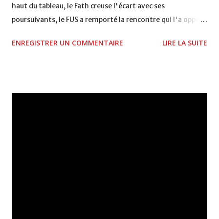
haut du tableau, le Fath creuse l'écart avec ses
poursuivants, le FUS a remporté la rencontre qui l'a opposé
à la Hassania d'Agadir au stade Al Inbiâat sur le score de 1 -
ENREGISTRER UN COMMENTAIRE
LIRE LA SUITE
2, Badr Kachani a ouvert la marque à la 38e pour les
visiteurs qui ont été rattrapés à la 74e sur un penalty
transformé par Mourad Batana, les leaders du
championnat ont maintenu leur pression sur le but des
joueurs soussis, et ont réussi à mener au score à la dernière
minute du temps réglementaire grâce à un but de Mourad
Benchrifa. Son poursuivant direct le CRA de son coté a
chuté à domicile face à l'OCK sur le score de 0 - 2. La
bonne affaire de la semaine a été réalisée par le Moghreb
de Tetouan qui s'est hissé à la deuxième place après avoir
remporté trois précieux points sur la pelouse du complexe
Moulay Abdallah face aux FAR grâce à un but marqué par
Abdeladim Khadrouf à la 61e...