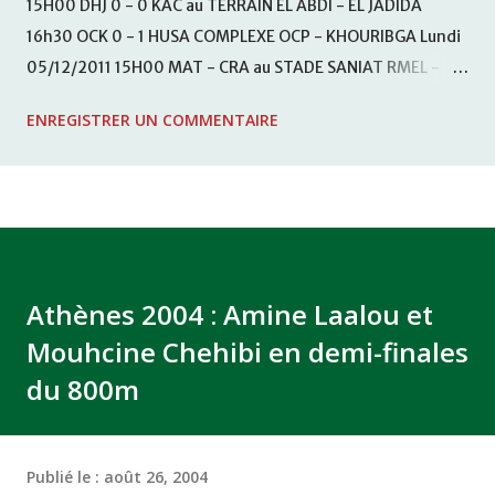
15H00 DHJ 0 - 0 KAC au TERRAIN EL ABDI - EL JADIDA
16h30 OCK 0 - 1 HUSA COMPLEXE OCP - KHOURIBGA Lundi
05/12/2011 15H00 MAT - CRA au STADE SANIAT RMEL -
TETOUANE 15h00 IZK - CODM au STADE 18 NOVEMBRE -
ENREGISTRER UN COMMENTAIRE
KHEMISET Mardi 06/12/2011 15H00 WAF - OCS au
COMPLEXE SPORTIF DE FES - FES WAC - MAS Reporté pour
cause de finale de la coupe de la CAF COMPLEXE SPORTIF
MOHAMMED VCASABLANCA
Athènes 2004 : Amine Laalou et
Mouhcine Chehibi en demi-finales
du 800m
Publié le :
août 26, 2004