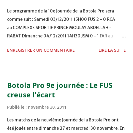
Le programme de la 10e journée de la Botola Pro sera
comme suit : Samedi 03/12/2011 15H00 FUS 2 - 0 RCA
au COMPLEXE SPORTIF PRINCE MOULAY ABDELLAH -
RABAT Dimanche 04/12/2011 14H30 JSM 0 - 1 FAR au
STADE M. LAGHDAF - LAAYOUNE 15H00 DHJ 0 - 0 KAC au
ENREGISTRER UN COMMENTAIRE
LIRE LA SUITE
TERRAIN EL ABDI - EL JADIDA 16h30 OCK 0 - 1 HUSA
COMPLEXE OCP - KHOURIBGA Lundi 05/12/2011
15H00 MAT - CRA au STADE SANIAT RMEL - TETOUANE
15h00 IZK - CODM au STADE 18 NOVEMBRE - KHEMISET
Botola Pro 9e journée : Le FUS
Mardi 06/12/2011 15H00 WAF - OCS au COMPLEXE SPORTIF
creuse l'écart
DE FES - FES WAC - MAS Reporté pour cause de finale de la
coupe de la CAF COMPLEXE SPORTIF MOHAMMED
Publié le :
novembre 30, 2011
VCASABLANCA
Les matchs de la neuvième journée de la Botola Pro ont
été joués entre dimanche 27 et mercredi 30 novembre. En