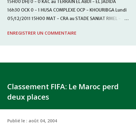
15H00 DHJ 0 - 0 KAC au TERRAIN EL ABDI - EL JADIDA
16h30 OCK 0 - 1 HUSA COMPLEXE OCP - KHOURIBGA Lundi
05/12/2011 15H00 MAT - CRA au STADE SANIAT RMEL -
TETOUANE 15h00 IZK - CODM au STADE 18 NOVEMBRE -
ENREGISTRER UN COMMENTAIRE
KHEMISET Mardi 06/12/2011 15H00 WAF - OCS au
COMPLEXE SPORTIF DE FES - FES WAC - MAS Reporté pour
cause de finale de la coupe de la CAF COMPLEXE SPORTIF
MOHAMMED VCASABLANCA
Classement FIFA: Le Maroc perd
deux places
Publié le :
août 04, 2004