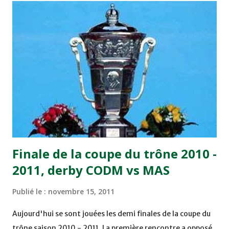
joueurs soussis, et ont réussi à mener au score à la dernière
minute du temps réglementaire grâce à un but de Mourad
Benchrifa. Son poursuivant direct le CRA de son coté a
chuté à domicile face à l'OCK sur le score de 0 - 2. La
bonne affaire de la semaine a été réalisée par le Moghreb
de Tetouan qui s'est hissé à la deuxième place après avoir
remporté trois précieux points sur la pelouse du complexe
Moulay Abdallah face aux FAR grâce à un but marqué par
Abdeladim Khadrouf à la 61e...
Finale de la coupe du trône 2010 -
2011, derby CODM vs MAS
Publié le :
novembre 15, 2011
Aujourd'hui se sont jouées les demi finales de la coupe du
trône saison 2010 - 2011. La première rencontre a opposé