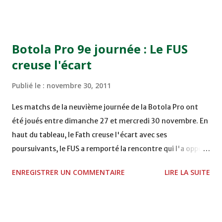
COMPLEXE OCP - KHOURIBGA Lundi 05/12/2011
15H00 MAT - CRA au STADE SANIAT RMEL - TETOUANE
15h00 IZK - CODM au STADE 18 NOVEMBRE - KHEMISET
Botola Pro 9e journée : Le FUS
Mardi 06/12/2011 15H00 WAF - OCS au COMPLEXE SPORTIF
creuse l'écart
DE FES - FES WAC - MAS Reporté pour cause de finale de la
coupe de la CAF COMPLEXE SPORTIF MOHAMMED
Publié le :
novembre 30, 2011
VCASABLANCA
Les matchs de la neuvième journée de la Botola Pro ont
été joués entre dimanche 27 et mercredi 30 novembre. En
haut du tableau, le Fath creuse l'écart avec ses
poursuivants, le FUS a remporté la rencontre qui l'a opposé
à la Hassania d'Agadir au stade Al Inbiâat sur le score de 1 -
ENREGISTRER UN COMMENTAIRE
LIRE LA SUITE
2, Badr Kachani a ouvert la marque à la 38e pour les
visiteurs qui ont été rattrapés à la 74e sur un penalty
transformé par Mourad Batana, les leaders du
championnat ont maintenu leur pression sur le but des