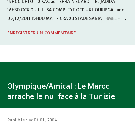
15H00 DHJ 0 - 0 KAC au TERRAIN EL ABDI - EL JADIDA
16h30 OCK 0 - 1 HUSA COMPLEXE OCP - KHOURIBGA Lundi
05/12/2011 15H00 MAT - CRA au STADE SANIAT RMEL -
TETOUANE 15h00 IZK - CODM au STADE 18 NOVEMBRE -
ENREGISTRER UN COMMENTAIRE
KHEMISET Mardi 06/12/2011 15H00 WAF - OCS au
COMPLEXE SPORTIF DE FES - FES WAC - MAS Reporté pour
cause de finale de la coupe de la CAF COMPLEXE SPORTIF
MOHAMMED VCASABLANCA
Olympique/Amical : Le Maroc
arrache le nul face à la Tunisie
Publié le :
août 01, 2004