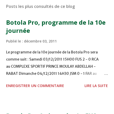
Posts les plus consultés de ce blog
Botola Pro, programme de la 10e
journée
Publié le :
décembre 03, 2011
Le programme de la 10e journée de la Botola Pro sera
comme suit : Samedi 03/12/2011 15H00 FUS 2 - 0 RCA
au COMPLEXE SPORTIF PRINCE MOULAY ABDELLAH -
RABAT Dimanche 04/12/2011 14H30 JSM 0 - 1 FAR au
STADE M. LAGHDAF - LAAYOUNE 15H00 DHJ 0 - 0 KAC au
ENREGISTRER UN COMMENTAIRE
LIRE LA SUITE
TERRAIN EL ABDI - EL JADIDA 16h30 OCK 0 - 1 HUSA
COMPLEXE OCP - KHOURIBGA Lundi 05/12/2011
15H00 MAT - CRA au STADE SANIAT RMEL - TETOUANE
15h00 IZK - CODM au STADE 18 NOVEMBRE - KHEMISET