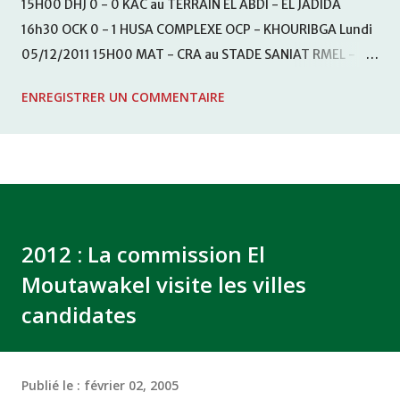
15H00 DHJ 0 - 0 KAC au TERRAIN EL ABDI - EL JADIDA
16h30 OCK 0 - 1 HUSA COMPLEXE OCP - KHOURIBGA Lundi
05/12/2011 15H00 MAT - CRA au STADE SANIAT RMEL -
TETOUANE 15h00 IZK - CODM au STADE 18 NOVEMBRE -
ENREGISTRER UN COMMENTAIRE
KHEMISET Mardi 06/12/2011 15H00 WAF - OCS au
COMPLEXE SPORTIF DE FES - FES WAC - MAS Reporté pour
cause de finale de la coupe de la CAF COMPLEXE SPORTIF
MOHAMMED VCASABLANCA
2012 : La commission El
Moutawakel visite les villes
candidates
Publié le :
février 02, 2005