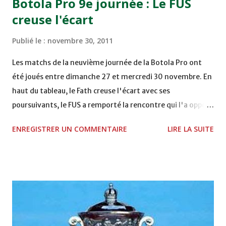
Botola Pro 9e journée : Le FUS
Mardi 06/12/2011 15H00 WAF - OCS au COMPLEXE SPORTIF
creuse l'écart
DE FES - FES WAC - MAS Reporté pour cause de finale de la
coupe de la CAF COMPLEXE SPORTIF MOHAMMED
Publié le :
novembre 30, 2011
VCASABLANCA
Les matchs de la neuvième journée de la Botola Pro ont
été joués entre dimanche 27 et mercredi 30 novembre. En
haut du tableau, le Fath creuse l'écart avec ses
poursuivants, le FUS a remporté la rencontre qui l'a opposé
à la Hassania d'Agadir au stade Al Inbiâat sur le score de 1 -
ENREGISTRER UN COMMENTAIRE
LIRE LA SUITE
2, Badr Kachani a ouvert la marque à la 38e pour les
visiteurs qui ont été rattrapés à la 74e sur un penalty
transformé par Mourad Batana, les leaders du
championnat ont maintenu leur pression sur le but des
joueurs soussis, et ont réussi à mener au score à la dernière
minute du temps réglementaire grâce à un but de Mourad
Benchrifa. Son poursuivant direct le CRA de son coté a