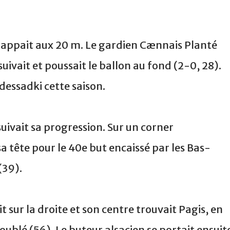
rappait aux
20 m
. Le gardien Cænnais Planté
uivait et poussait le ballon au fond (2-0, 28).
dessadki cette saison.
uivait sa progression. Sur un corner
a tête pour le 40e but encaissé par les Bas-
39).
t sur la droite et son centre trouvait Pagis, en
doublé (56). Le buteur alsacien se portait ensuit