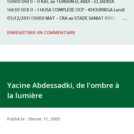
15H00 DHJ 0 - 0 KAC au TERRAIN EL ABDI - EL JADIDA
16h30 OCK 0 - 1 HUSA COMPLEXE OCP - KHOURIBGA Lundi
05/12/2011 15H00 MAT - CRA au STADE SANIAT RMEL -
TETOUANE 15h00 IZK - CODM au STADE 18 NOVEMBRE -
ENREGISTRER UN COMMENTAIRE
KHEMISET Mardi 06/12/2011 15H00 WAF - OCS au
COMPLEXE SPORTIF DE FES - FES WAC - MAS Reporté pour
cause de finale de la coupe de la CAF COMPLEXE SPORTIF
MOHAMMED VCASABLANCA
Yacine Abdessadki, de l'ombre à
la lumière
Publié le :
février 11, 2005