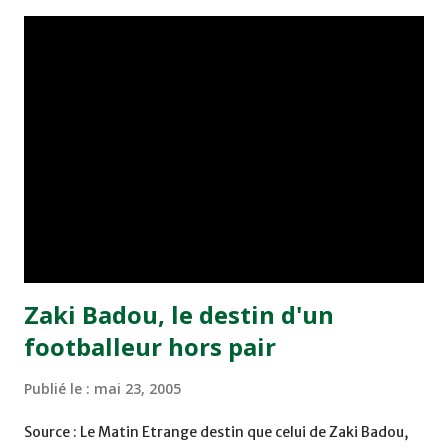
championnat ont maintenu leur pression sur le but des
joueurs soussis, et ont réussi à mener au score à la dernière
minute du temps réglementaire grâce à un but de Mourad
Benchrifa. Son poursuivant direct le CRA de son coté a
chuté à domicile face à l'OCK sur le score de 0 - 2. La
bonne affaire de la semaine a été réalisée par le Moghreb
de Tetouan qui s'est hissé à la deuxième place après avoir
remporté trois précieux points sur la pelouse du complexe
Moulay Abdallah face aux FAR grâce à un but marqué par
Abdeladim Khadrouf à la 61e...
Zaki Badou, le destin d'un
footballeur hors pair
Publié le :
mai 23, 2005
Source : Le Matin Etrange destin que celui de Zaki Badou,