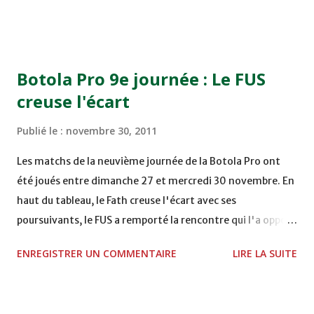
TERRAIN EL ABDI - EL JADIDA 16h30 OCK 0 - 1 HUSA
COMPLEXE OCP - KHOURIBGA Lundi 05/12/2011
15H00 MAT - CRA au STADE SANIAT RMEL - TETOUANE
15h00 IZK - CODM au STADE 18 NOVEMBRE - KHEMISET
Botola Pro 9e journée : Le FUS
Mardi 06/12/2011 15H00 WAF - OCS au COMPLEXE SPORTIF
creuse l'écart
DE FES - FES WAC - MAS Reporté pour cause de finale de la
coupe de la CAF COMPLEXE SPORTIF MOHAMMED
Publié le :
novembre 30, 2011
VCASABLANCA
Les matchs de la neuvième journée de la Botola Pro ont
été joués entre dimanche 27 et mercredi 30 novembre. En
haut du tableau, le Fath creuse l'écart avec ses
poursuivants, le FUS a remporté la rencontre qui l'a opposé
à la Hassania d'Agadir au stade Al Inbiâat sur le score de 1 -
ENREGISTRER UN COMMENTAIRE
LIRE LA SUITE
2, Badr Kachani a ouvert la marque à la 38e pour les
visiteurs qui ont été rattrapés à la 74e sur un penalty
transformé par Mourad Batana, les leaders du