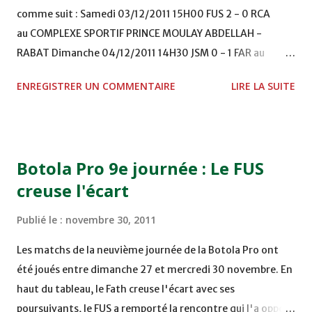
comme suit : Samedi 03/12/2011 15H00 FUS 2 - 0 RCA
au COMPLEXE SPORTIF PRINCE MOULAY ABDELLAH -
RABAT Dimanche 04/12/2011 14H30 JSM 0 - 1 FAR au
STADE M. LAGHDAF - LAAYOUNE 15H00 DHJ 0 - 0 KAC au
ENREGISTRER UN COMMENTAIRE
LIRE LA SUITE
TERRAIN EL ABDI - EL JADIDA 16h30 OCK 0 - 1 HUSA
COMPLEXE OCP - KHOURIBGA Lundi 05/12/2011
15H00 MAT - CRA au STADE SANIAT RMEL - TETOUANE
15h00 IZK - CODM au STADE 18 NOVEMBRE - KHEMISET
Botola Pro 9e journée : Le FUS
Mardi 06/12/2011 15H00 WAF - OCS au COMPLEXE SPORTIF
creuse l'écart
DE FES - FES WAC - MAS Reporté pour cause de finale de la
coupe de la CAF COMPLEXE SPORTIF MOHAMMED
Publié le :
novembre 30, 2011
VCASABLANCA
Les matchs de la neuvième journée de la Botola Pro ont
été joués entre dimanche 27 et mercredi 30 novembre. En
haut du tableau, le Fath creuse l'écart avec ses
poursuivants, le FUS a remporté la rencontre qui l'a opposé