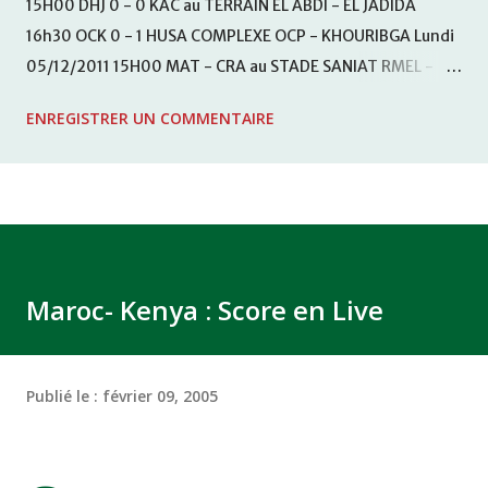
15H00 DHJ 0 - 0 KAC au TERRAIN EL ABDI - EL JADIDA
16h30 OCK 0 - 1 HUSA COMPLEXE OCP - KHOURIBGA Lundi
05/12/2011 15H00 MAT - CRA au STADE SANIAT RMEL -
TETOUANE 15h00 IZK - CODM au STADE 18 NOVEMBRE -
ENREGISTRER UN COMMENTAIRE
KHEMISET Mardi 06/12/2011 15H00 WAF - OCS au
COMPLEXE SPORTIF DE FES - FES WAC - MAS Reporté pour
cause de finale de la coupe de la CAF COMPLEXE SPORTIF
MOHAMMED VCASABLANCA
Maroc- Kenya : Score en Live
Publié le :
février 09, 2005