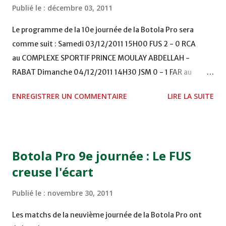
Publié le :
décembre 03, 2011
Le programme de la 10e journée de la Botola Pro sera
comme suit : Samedi 03/12/2011 15H00 FUS 2 - 0 RCA
au COMPLEXE SPORTIF PRINCE MOULAY ABDELLAH -
RABAT Dimanche 04/12/2011 14H30 JSM 0 - 1 FAR au
STADE M. LAGHDAF - LAAYOUNE 15H00 DHJ 0 - 0 KAC au
ENREGISTRER UN COMMENTAIRE
LIRE LA SUITE
TERRAIN EL ABDI - EL JADIDA 16h30 OCK 0 - 1 HUSA
COMPLEXE OCP - KHOURIBGA Lundi 05/12/2011
15H00 MAT - CRA au STADE SANIAT RMEL - TETOUANE
15h00 IZK - CODM au STADE 18 NOVEMBRE - KHEMISET
Botola Pro 9e journée : Le FUS
Mardi 06/12/2011 15H00 WAF - OCS au COMPLEXE SPORTIF
creuse l'écart
DE FES - FES WAC - MAS Reporté pour cause de finale de la
coupe de la CAF COMPLEXE SPORTIF MOHAMMED
Publié le :
novembre 30, 2011
VCASABLANCA
Les matchs de la neuvième journée de la Botola Pro ont