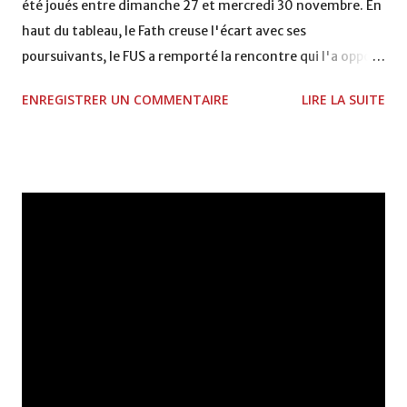
été joués entre dimanche 27 et mercredi 30 novembre. En
haut du tableau, le Fath creuse l'écart avec ses
poursuivants, le FUS a remporté la rencontre qui l'a opposé
à la Hassania d'Agadir au stade Al Inbiâat sur le score de 1 -
ENREGISTRER UN COMMENTAIRE
LIRE LA SUITE
2, Badr Kachani a ouvert la marque à la 38e pour les
visiteurs qui ont été rattrapés à la 74e sur un penalty
transformé par Mourad Batana, les leaders du
championnat ont maintenu leur pression sur le but des
joueurs soussis, et ont réussi à mener au score à la dernière
minute du temps réglementaire grâce à un but de Mourad
Benchrifa. Son poursuivant direct le CRA de son coté a
chuté à domicile face à l'OCK sur le score de 0 - 2. La
bonne affaire de la semaine a été réalisée par le Moghreb
de Tetouan qui s'est hissé à la deuxième place après avoir
remporté trois précieux points sur la pelouse du complexe
Moulay Abdallah face aux FAR grâce à un but marqué par