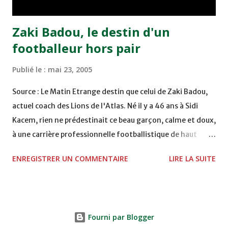
Abdeladim Khadrouf à la 61e...
Zaki Badou, le destin d'un
footballeur hors pair
Publié le :
mai 23, 2005
Source : Le Matin Etrange destin que celui de Zaki Badou,
actuel coach des Lions de l'Atlas. Né il y a 46 ans à Sidi
Kacem, rien ne prédestinait ce beau garçon, calme et doux,
à une carrière professionnelle footballistique de haut
rang. Car passionné par la chasse, héritage d'un père,
ENREGISTRER UN COMMENTAIRE
LIRE LA SUITE
également féru des armes, le jeune Zaki aura sa première
carabine à l'âge de …5 ans ! Passion qu'il va conjuguer par
la suite avec la plongée sous-marine. Des moments qui
permettent au sélectionneur national de décongestionner
Fourni par Blogger
lorsque la pression s'appesantit. Mais comme pour tous