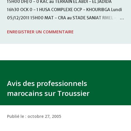
15H00 DHJ 0 - 0 KAC au TERRAIN EL ABDI - EL JADIDA
16h30 OCK 0 - 1 HUSA COMPLEXE OCP - KHOURIBGA Lundi
05/12/2011 15H00 MAT - CRA au STADE SANIAT RMEL -
TETOUANE 15h00 IZK - CODM au STADE 18 NOVEMBRE -
ENREGISTRER UN COMMENTAIRE
KHEMISET Mardi 06/12/2011 15H00 WAF - OCS au
COMPLEXE SPORTIF DE FES - FES WAC - MAS Reporté pour
cause de finale de la coupe de la CAF COMPLEXE SPORTIF
MOHAMMED VCASABLANCA
Avis des professionnels
marocains sur Troussier
Publié le :
octobre 27, 2005