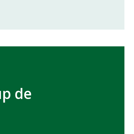
inale de la coupe de la CAF
VCASABLANCA
up de