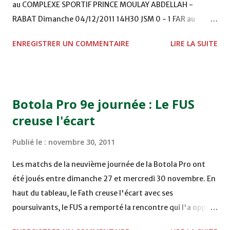
au COMPLEXE SPORTIF PRINCE MOULAY ABDELLAH -
RABAT Dimanche 04/12/2011 14H30 JSM 0 - 1 FAR au
STADE M. LAGHDAF - LAAYOUNE 15H00 DHJ 0 - 0 KAC au
ENREGISTRER UN COMMENTAIRE
LIRE LA SUITE
TERRAIN EL ABDI - EL JADIDA 16h30 OCK 0 - 1 HUSA
COMPLEXE OCP - KHOURIBGA Lundi 05/12/2011
15H00 MAT - CRA au STADE SANIAT RMEL - TETOUANE
15h00 IZK - CODM au STADE 18 NOVEMBRE - KHEMISET
Botola Pro 9e journée : Le FUS
Mardi 06/12/2011 15H00 WAF - OCS au COMPLEXE SPORTIF
creuse l'écart
DE FES - FES WAC - MAS Reporté pour cause de finale de la
coupe de la CAF COMPLEXE SPORTIF MOHAMMED
Publié le :
novembre 30, 2011
VCASABLANCA
Les matchs de la neuvième journée de la Botola Pro ont
été joués entre dimanche 27 et mercredi 30 novembre. En
haut du tableau, le Fath creuse l'écart avec ses
poursuivants, le FUS a remporté la rencontre qui l'a opposé
à la Hassania d'Agadir au stade Al Inbiâat sur le score de 1 -