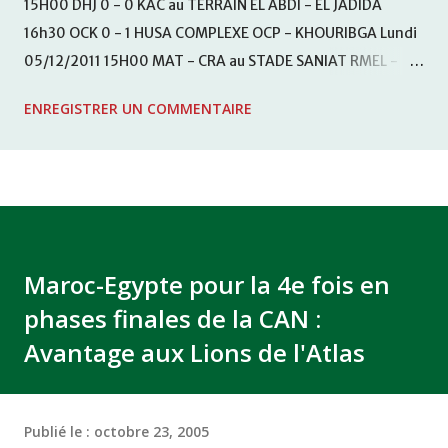
15H00 DHJ 0 - 0 KAC au TERRAIN EL ABDI - EL JADIDA
16h30 OCK 0 - 1 HUSA COMPLEXE OCP - KHOURIBGA Lundi
05/12/2011 15H00 MAT - CRA au STADE SANIAT RMEL -
TETOUANE 15h00 IZK - CODM au STADE 18 NOVEMBRE -
ENREGISTRER UN COMMENTAIRE
KHEMISET Mardi 06/12/2011 15H00 WAF - OCS au
COMPLEXE SPORTIF DE FES - FES WAC - MAS Reporté pour
cause de finale de la coupe de la CAF COMPLEXE SPORTIF
MOHAMMED VCASABLANCA
Maroc-Egypte pour la 4e fois en
phases finales de la CAN :
Avantage aux Lions de l'Atlas
Publié le :
octobre 23, 2005