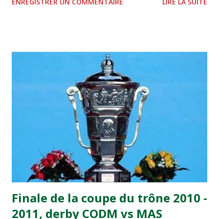
ENREGISTRER UN COMMENTAIRE
LIRE LA SUITE
2, Badr Kachani a ouvert la marque à la 38e pour les
visiteurs qui ont été rattrapés à la 74e sur un penalty
transformé par Mourad Batana, les leaders du
championnat ont maintenu leur pression sur le but des
joueurs soussis, et ont réussi à mener au score à la dernière
minute du temps réglementaire grâce à un but de Mourad
Benchrifa. Son poursuivant direct le CRA de son coté a
chuté à domicile face à l'OCK sur le score de 0 - 2. La
bonne affaire de la semaine a été réalisée par le Moghreb
de Tetouan qui s'est hissé à la deuxième place après avoir
remporté trois précieux points sur la pelouse du complexe
Moulay Abdallah face aux FAR grâce à un but marqué par
Abdeladim Khadrouf à la 61e...
Finale de la coupe du trône 2010 -
2011, derby CODM vs MAS