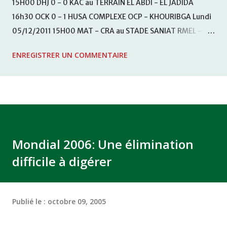
15H00 DHJ 0 - 0 KAC au TERRAIN EL ABDI - EL JADIDA
16h30 OCK 0 - 1 HUSA COMPLEXE OCP - KHOURIBGA Lundi
05/12/2011 15H00 MAT - CRA au STADE SANIAT RMEL -
TETOUANE 15h00 IZK - CODM au STADE 18 NOVEMBRE -
ENREGISTRER UN COMMENTAIRE
KHEMISET Mardi 06/12/2011 15H00 WAF - OCS au
COMPLEXE SPORTIF DE FES - FES WAC - MAS Reporté pour
cause de finale de la coupe de la CAF COMPLEXE SPORTIF
MOHAMMED VCASABLANCA
Mondial 2006: Une élimination
difficile à digérer
Publié le :
octobre 09, 2005