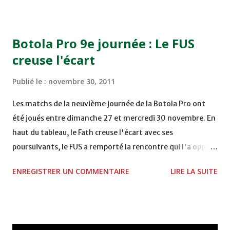
COMPLEXE OCP - KHOURIBGA Lundi 05/12/2011
15H00 MAT - CRA au STADE SANIAT RMEL - TETOUANE
15h00 IZK - CODM au STADE 18 NOVEMBRE - KHEMISET
Botola Pro 9e journée : Le FUS
Mardi 06/12/2011 15H00 WAF - OCS au COMPLEXE SPORTIF
creuse l'écart
DE FES - FES WAC - MAS Reporté pour cause de finale de la
coupe de la CAF COMPLEXE SPORTIF MOHAMMED
Publié le :
novembre 30, 2011
VCASABLANCA
Les matchs de la neuvième journée de la Botola Pro ont
été joués entre dimanche 27 et mercredi 30 novembre. En
haut du tableau, le Fath creuse l'écart avec ses
poursuivants, le FUS a remporté la rencontre qui l'a opposé
à la Hassania d'Agadir au stade Al Inbiâat sur le score de 1 -
ENREGISTRER UN COMMENTAIRE
LIRE LA SUITE
2, Badr Kachani a ouvert la marque à la 38e pour les
visiteurs qui ont été rattrapés à la 74e sur un penalty
transformé par Mourad Batana, les leaders du
championnat ont maintenu leur pression sur le but des