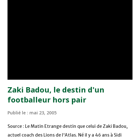
joueurs soussis, et ont réussi à mener au score à la dernière
minute du temps réglementaire grâce à un but de Mourad
Benchrifa. Son poursuivant direct le CRA de son coté a
chuté à domicile face à l'OCK sur le score de 0 - 2. La
bonne affaire de la semaine a été réalisée par le Moghreb
de Tetouan qui s'est hissé à la deuxième place après avoir
remporté trois précieux points sur la pelouse du complexe
Moulay Abdallah face aux FAR grâce à un but marqué par
Abdeladim Khadrouf à la 61e...
Zaki Badou, le destin d'un
footballeur hors pair
Publié le :
mai 23, 2005
Source : Le Matin Etrange destin que celui de Zaki Badou,
actuel coach des Lions de l'Atlas. Né il y a 46 ans à Sidi