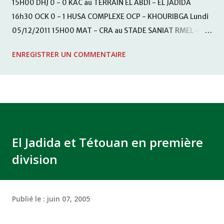
15H00 DHJ 0 - 0 KAC au TERRAIN EL ABDI - EL JADIDA
16h30 OCK 0 - 1 HUSA COMPLEXE OCP - KHOURIBGA Lundi
05/12/2011 15H00 MAT - CRA au STADE SANIAT RMEL -
TETOUANE 15h00 IZK - CODM au STADE 18 NOVEMBRE -
ENREGISTRER UN COMMENTAIRE
KHEMISET Mardi 06/12/2011 15H00 WAF - OCS au
COMPLEXE SPORTIF DE FES - FES WAC - MAS Reporté pour
cause de finale de la coupe de la CAF COMPLEXE SPORTIF
MOHAMMED VCASABLANCA
El Jadida et Tétouan en première
division
Publié le :
juin 07, 2005