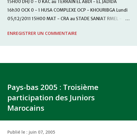
15H00 DHJ 0 - 0 KAC au TERRAIN EL ABDI - EL JADIDA
16h30 OCK 0 - 1 HUSA COMPLEXE OCP - KHOURIBGA Lundi
05/12/2011 15H00 MAT - CRA au STADE SANIAT RMEL -
TETOUANE 15h00 IZK - CODM au STADE 18 NOVEMBRE -
ENREGISTRER UN COMMENTAIRE
KHEMISET Mardi 06/12/2011 15H00 WAF - OCS au
COMPLEXE SPORTIF DE FES - FES WAC - MAS Reporté pour
cause de finale de la coupe de la CAF COMPLEXE SPORTIF
MOHAMMED VCASABLANCA
Pays-bas 2005 : Troisième
participation des Juniors
Marocains
Publié le :
juin 07, 2005