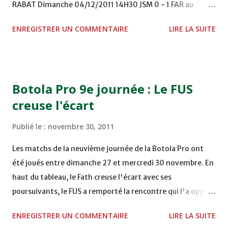
RABAT Dimanche 04/12/2011 14H30 JSM 0 - 1 FAR au
STADE M. LAGHDAF - LAAYOUNE 15H00 DHJ 0 - 0 KAC au
ENREGISTRER UN COMMENTAIRE
LIRE LA SUITE
TERRAIN EL ABDI - EL JADIDA 16h30 OCK 0 - 1 HUSA
COMPLEXE OCP - KHOURIBGA Lundi 05/12/2011
15H00 MAT - CRA au STADE SANIAT RMEL - TETOUANE
15h00 IZK - CODM au STADE 18 NOVEMBRE - KHEMISET
Botola Pro 9e journée : Le FUS
Mardi 06/12/2011 15H00 WAF - OCS au COMPLEXE SPORTIF
creuse l'écart
DE FES - FES WAC - MAS Reporté pour cause de finale de la
coupe de la CAF COMPLEXE SPORTIF MOHAMMED
Publié le :
novembre 30, 2011
VCASABLANCA
Les matchs de la neuvième journée de la Botola Pro ont
été joués entre dimanche 27 et mercredi 30 novembre. En
haut du tableau, le Fath creuse l'écart avec ses
poursuivants, le FUS a remporté la rencontre qui l'a opposé
à la Hassania d'Agadir au stade Al Inbiâat sur le score de 1 -
ENREGISTRER UN COMMENTAIRE
LIRE LA SUITE
2, Badr Kachani a ouvert la marque à la 38e pour les