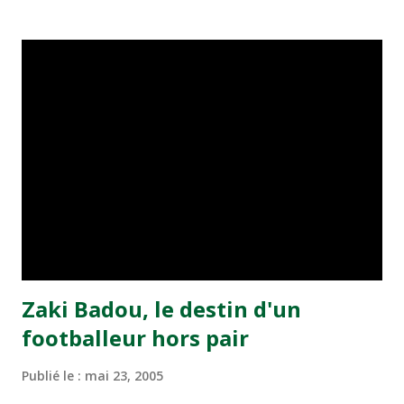
transformé par Mourad Batana, les leaders du
championnat ont maintenu leur pression sur le but des
joueurs soussis, et ont réussi à mener au score à la dernière
minute du temps réglementaire grâce à un but de Mourad
Benchrifa. Son poursuivant direct le CRA de son coté a
chuté à domicile face à l'OCK sur le score de 0 - 2. La
bonne affaire de la semaine a été réalisée par le Moghreb
de Tetouan qui s'est hissé à la deuxième place après avoir
remporté trois précieux points sur la pelouse du complexe
Moulay Abdallah face aux FAR grâce à un but marqué par
Abdeladim Khadrouf à la 61e...
Zaki Badou, le destin d'un
footballeur hors pair
Publié le :
mai 23, 2005