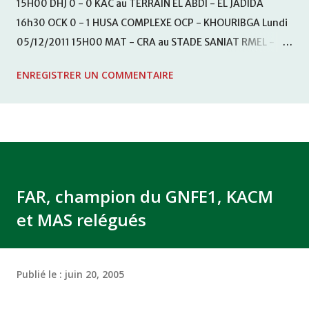
15H00 DHJ 0 - 0 KAC au TERRAIN EL ABDI - EL JADIDA
16h30 OCK 0 - 1 HUSA COMPLEXE OCP - KHOURIBGA Lundi
05/12/2011 15H00 MAT - CRA au STADE SANIAT RMEL -
TETOUANE 15h00 IZK - CODM au STADE 18 NOVEMBRE -
ENREGISTRER UN COMMENTAIRE
KHEMISET Mardi 06/12/2011 15H00 WAF - OCS au
COMPLEXE SPORTIF DE FES - FES WAC - MAS Reporté pour
cause de finale de la coupe de la CAF COMPLEXE SPORTIF
MOHAMMED VCASABLANCA
FAR, champion du GNFE1, KACM
et MAS relégués
Publié le :
juin 20, 2005