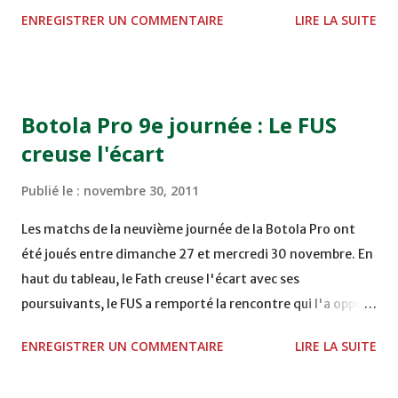
STADE M. LAGHDAF - LAAYOUNE 15H00 DHJ 0 - 0 KAC au
ENREGISTRER UN COMMENTAIRE
LIRE LA SUITE
TERRAIN EL ABDI - EL JADIDA 16h30 OCK 0 - 1 HUSA
COMPLEXE OCP - KHOURIBGA Lundi 05/12/2011
15H00 MAT - CRA au STADE SANIAT RMEL - TETOUANE
15h00 IZK - CODM au STADE 18 NOVEMBRE - KHEMISET
Botola Pro 9e journée : Le FUS
Mardi 06/12/2011 15H00 WAF - OCS au COMPLEXE SPORTIF
creuse l'écart
DE FES - FES WAC - MAS Reporté pour cause de finale de la
coupe de la CAF COMPLEXE SPORTIF MOHAMMED
Publié le :
novembre 30, 2011
VCASABLANCA
Les matchs de la neuvième journée de la Botola Pro ont
été joués entre dimanche 27 et mercredi 30 novembre. En
haut du tableau, le Fath creuse l'écart avec ses
poursuivants, le FUS a remporté la rencontre qui l'a opposé
à la Hassania d'Agadir au stade Al Inbiâat sur le score de 1 -
ENREGISTRER UN COMMENTAIRE
LIRE LA SUITE
2, Badr Kachani a ouvert la marque à la 38e pour les
visiteurs qui ont été rattrapés à la 74e sur un penalty