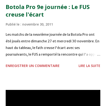
15h00 IZK - CODM au STADE 18 NOVEMBRE - KHEMISET
Botola Pro 9e journée : Le FUS
Mardi 06/12/2011 15H00 WAF - OCS au COMPLEXE SPORTIF
creuse l'écart
DE FES - FES WAC - MAS Reporté pour cause de finale de la
coupe de la CAF COMPLEXE SPORTIF MOHAMMED
Publié le :
novembre 30, 2011
VCASABLANCA
Les matchs de la neuvième journée de la Botola Pro ont
été joués entre dimanche 27 et mercredi 30 novembre. En
haut du tableau, le Fath creuse l'écart avec ses
poursuivants, le FUS a remporté la rencontre qui l'a opposé
à la Hassania d'Agadir au stade Al Inbiâat sur le score de 1 -
ENREGISTRER UN COMMENTAIRE
LIRE LA SUITE
2, Badr Kachani a ouvert la marque à la 38e pour les
visiteurs qui ont été rattrapés à la 74e sur un penalty
transformé par Mourad Batana, les leaders du
championnat ont maintenu leur pression sur le but des
joueurs soussis, et ont réussi à mener au score à la dernière
minute du temps réglementaire grâce à un but de Mourad