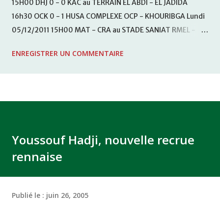
15H00 DHJ 0 - 0 KAC au TERRAIN EL ABDI - EL JADIDA
16h30 OCK 0 - 1 HUSA COMPLEXE OCP - KHOURIBGA Lundi
05/12/2011 15H00 MAT - CRA au STADE SANIAT RMEL -
TETOUANE 15h00 IZK - CODM au STADE 18 NOVEMBRE -
ENREGISTRER UN COMMENTAIRE
KHEMISET Mardi 06/12/2011 15H00 WAF - OCS au
COMPLEXE SPORTIF DE FES - FES WAC - MAS Reporté pour
cause de finale de la coupe de la CAF COMPLEXE SPORTIF
MOHAMMED VCASABLANCA
Youssouf Hadji, nouvelle recrue
rennaise
Publié le :
juin 26, 2005