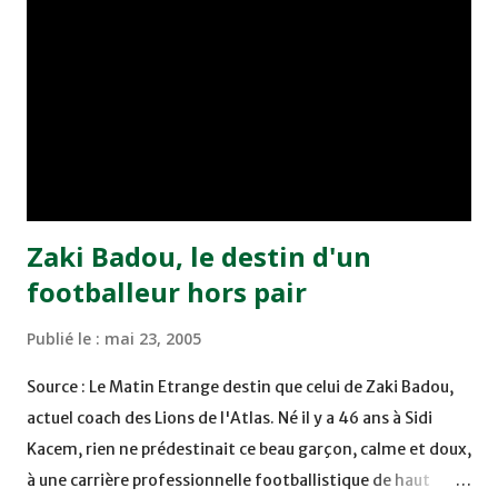
Benchrifa. Son poursuivant direct le CRA de son coté a
chuté à domicile face à l'OCK sur le score de 0 - 2. La
bonne affaire de la semaine a été réalisée par le Moghreb
de Tetouan qui s'est hissé à la deuxième place après avoir
remporté trois précieux points sur la pelouse du complexe
Moulay Abdallah face aux FAR grâce à un but marqué par
Abdeladim Khadrouf à la 61e...
Zaki Badou, le destin d'un
footballeur hors pair
Publié le :
mai 23, 2005
Source : Le Matin Etrange destin que celui de Zaki Badou,
actuel coach des Lions de l'Atlas. Né il y a 46 ans à Sidi
Kacem, rien ne prédestinait ce beau garçon, calme et doux,
à une carrière professionnelle footballistique de haut