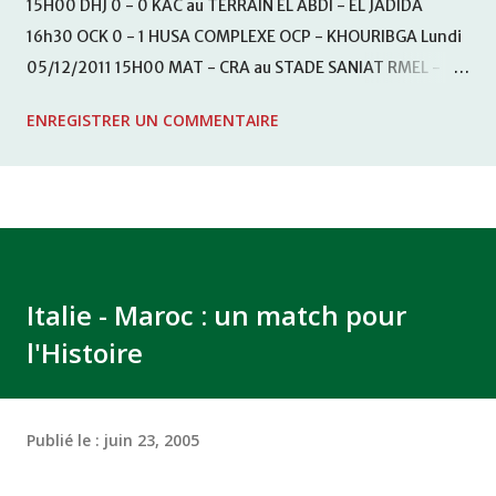
15H00 DHJ 0 - 0 KAC au TERRAIN EL ABDI - EL JADIDA
16h30 OCK 0 - 1 HUSA COMPLEXE OCP - KHOURIBGA Lundi
05/12/2011 15H00 MAT - CRA au STADE SANIAT RMEL -
TETOUANE 15h00 IZK - CODM au STADE 18 NOVEMBRE -
ENREGISTRER UN COMMENTAIRE
KHEMISET Mardi 06/12/2011 15H00 WAF - OCS au
COMPLEXE SPORTIF DE FES - FES WAC - MAS Reporté pour
cause de finale de la coupe de la CAF COMPLEXE SPORTIF
MOHAMMED VCASABLANCA
Italie - Maroc : un match pour
l'Histoire
Publié le :
juin 23, 2005