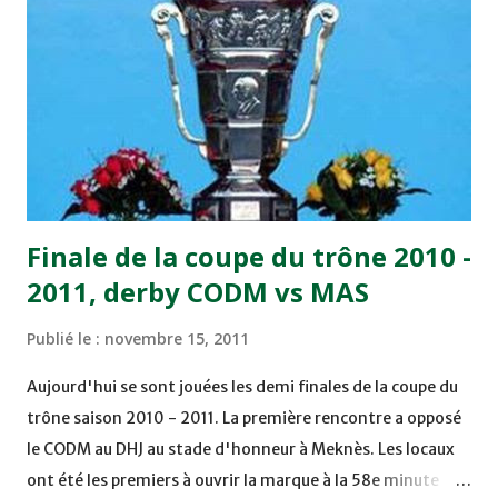
Benchrifa. Son poursuivant direct le CRA de son coté a
chuté à domicile face à l'OCK sur le score de 0 - 2. La
bonne affaire de la semaine a été réalisée par le Moghreb
de Tetouan qui s'est hissé à la deuxième place après avoir
remporté trois précieux points sur la pelouse du complexe
Moulay Abdallah face aux FAR grâce à un but marqué par
Abdeladim Khadrouf à la 61e...
Finale de la coupe du trône 2010 -
2011, derby CODM vs MAS
Publié le :
novembre 15, 2011
Aujourd'hui se sont jouées les demi finales de la coupe du
trône saison 2010 - 2011. La première rencontre a opposé
le CODM au DHJ au stade d'honneur à Meknès. Les locaux
ont été les premiers à ouvrir la marque à la 58e minute