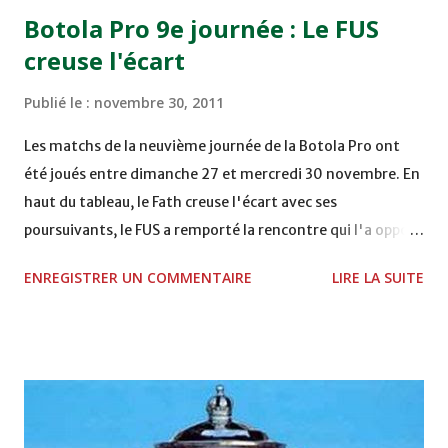
15h00 IZK - CODM au STADE 18 NOVEMBRE - KHEMISET
Botola Pro 9e journée : Le FUS
Mardi 06/12/2011 15H00 WAF - OCS au COMPLEXE SPORTIF
creuse l'écart
DE FES - FES WAC - MAS Reporté pour cause de finale de la
coupe de la CAF COMPLEXE SPORTIF MOHAMMED
Publié le :
novembre 30, 2011
VCASABLANCA
Les matchs de la neuvième journée de la Botola Pro ont
été joués entre dimanche 27 et mercredi 30 novembre. En
haut du tableau, le Fath creuse l'écart avec ses
poursuivants, le FUS a remporté la rencontre qui l'a opposé
à la Hassania d'Agadir au stade Al Inbiâat sur le score de 1 -
ENREGISTRER UN COMMENTAIRE
LIRE LA SUITE
2, Badr Kachani a ouvert la marque à la 38e pour les
visiteurs qui ont été rattrapés à la 74e sur un penalty
transformé par Mourad Batana, les leaders du
championnat ont maintenu leur pression sur le but des
joueurs soussis, et ont réussi à mener au score à la dernière
minute du temps réglementaire grâce à un but de Mourad