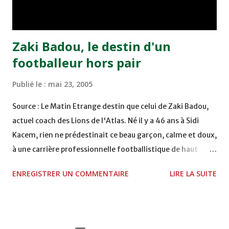
Moulay Abdallah face aux FAR grâce à un but marqué par
Abdeladim Khadrouf à la 61e...
Zaki Badou, le destin d'un
footballeur hors pair
Publié le :
mai 23, 2005
Source : Le Matin Etrange destin que celui de Zaki Badou,
actuel coach des Lions de l'Atlas. Né il y a 46 ans à Sidi
Kacem, rien ne prédestinait ce beau garçon, calme et doux,
à une carrière professionnelle footballistique de haut
rang. Car passionné par la chasse, héritage d'un père,
ENREGISTRER UN COMMENTAIRE
LIRE LA SUITE
également féru des armes, le jeune Zaki aura sa première
carabine à l'âge de …5 ans ! Passion qu'il va conjuguer par
la suite avec la plongée sous-marine. Des moments qui
permettent au sélectionneur national de décongestionner