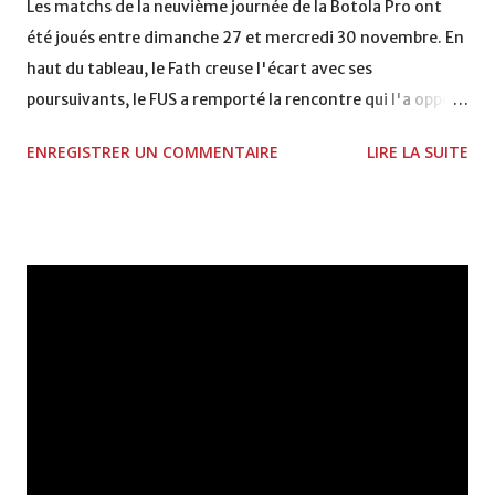
Les matchs de la neuvième journée de la Botola Pro ont
été joués entre dimanche 27 et mercredi 30 novembre. En
haut du tableau, le Fath creuse l'écart avec ses
poursuivants, le FUS a remporté la rencontre qui l'a opposé
à la Hassania d'Agadir au stade Al Inbiâat sur le score de 1 -
ENREGISTRER UN COMMENTAIRE
LIRE LA SUITE
2, Badr Kachani a ouvert la marque à la 38e pour les
visiteurs qui ont été rattrapés à la 74e sur un penalty
transformé par Mourad Batana, les leaders du
championnat ont maintenu leur pression sur le but des
joueurs soussis, et ont réussi à mener au score à la dernière
minute du temps réglementaire grâce à un but de Mourad
Benchrifa. Son poursuivant direct le CRA de son coté a
chuté à domicile face à l'OCK sur le score de 0 - 2. La
bonne affaire de la semaine a été réalisée par le Moghreb
de Tetouan qui s'est hissé à la deuxième place après avoir
remporté trois précieux points sur la pelouse du complexe