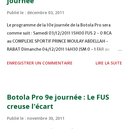
journée
Publié le :
décembre 03, 2011
Le programme de la 10e journée de la Botola Pro sera
comme suit : Samedi 03/12/2011 15H00 FUS 2 - 0 RCA
au COMPLEXE SPORTIF PRINCE MOULAY ABDELLAH -
RABAT Dimanche 04/12/2011 14H30 JSM 0 - 1 FAR au
STADE M. LAGHDAF - LAAYOUNE 15H00 DHJ 0 - 0 KAC au
ENREGISTRER UN COMMENTAIRE
LIRE LA SUITE
TERRAIN EL ABDI - EL JADIDA 16h30 OCK 0 - 1 HUSA
COMPLEXE OCP - KHOURIBGA Lundi 05/12/2011
15H00 MAT - CRA au STADE SANIAT RMEL - TETOUANE
15h00 IZK - CODM au STADE 18 NOVEMBRE - KHEMISET
Botola Pro 9e journée : Le FUS
Mardi 06/12/2011 15H00 WAF - OCS au COMPLEXE SPORTIF
creuse l'écart
DE FES - FES WAC - MAS Reporté pour cause de finale de la
coupe de la CAF COMPLEXE SPORTIF MOHAMMED
Publié le :
novembre 30, 2011
VCASABLANCA