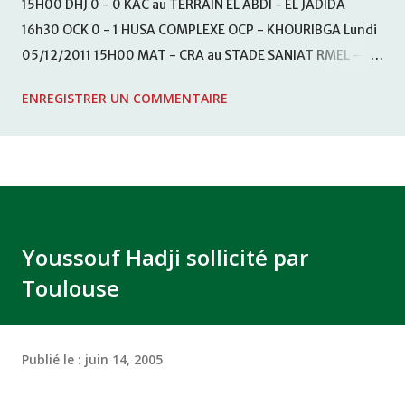
15H00 DHJ 0 - 0 KAC au TERRAIN EL ABDI - EL JADIDA
16h30 OCK 0 - 1 HUSA COMPLEXE OCP - KHOURIBGA Lundi
05/12/2011 15H00 MAT - CRA au STADE SANIAT RMEL -
TETOUANE 15h00 IZK - CODM au STADE 18 NOVEMBRE -
ENREGISTRER UN COMMENTAIRE
KHEMISET Mardi 06/12/2011 15H00 WAF - OCS au
COMPLEXE SPORTIF DE FES - FES WAC - MAS Reporté pour
cause de finale de la coupe de la CAF COMPLEXE SPORTIF
MOHAMMED VCASABLANCA
Youssouf Hadji sollicité par
Toulouse
Publié le :
juin 14, 2005