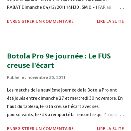
RABAT Dimanche 04/12/2011 14H30 JSM 0 - 1 FAR au
STADE M. LAGHDAF - LAAYOUNE 15H00 DHJ 0 - 0 KAC au
ENREGISTRER UN COMMENTAIRE
LIRE LA SUITE
TERRAIN EL ABDI - EL JADIDA 16h30 OCK 0 - 1 HUSA
COMPLEXE OCP - KHOURIBGA Lundi 05/12/2011
15H00 MAT - CRA au STADE SANIAT RMEL - TETOUANE
15h00 IZK - CODM au STADE 18 NOVEMBRE - KHEMISET
Botola Pro 9e journée : Le FUS
Mardi 06/12/2011 15H00 WAF - OCS au COMPLEXE SPORTIF
creuse l'écart
DE FES - FES WAC - MAS Reporté pour cause de finale de la
coupe de la CAF COMPLEXE SPORTIF MOHAMMED
Publié le :
novembre 30, 2011
VCASABLANCA
Les matchs de la neuvième journée de la Botola Pro ont
été joués entre dimanche 27 et mercredi 30 novembre. En
haut du tableau, le Fath creuse l'écart avec ses
poursuivants, le FUS a remporté la rencontre qui l'a opposé
à la Hassania d'Agadir au stade Al Inbiâat sur le score de 1 -
ENREGISTRER UN COMMENTAIRE
LIRE LA SUITE