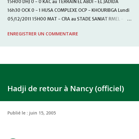
15H00 DHJ 0 - 0 KAC au TERRAIN EL ABDI - EL JADIDA
16h30 OCK 0 - 1 HUSA COMPLEXE OCP - KHOURIBGA Lundi
05/12/2011 15H00 MAT - CRA au STADE SANIAT RMEL -
TETOUANE 15h00 IZK - CODM au STADE 18 NOVEMBRE -
ENREGISTRER UN COMMENTAIRE
KHEMISET Mardi 06/12/2011 15H00 WAF - OCS au
COMPLEXE SPORTIF DE FES - FES WAC - MAS Reporté pour
cause de finale de la coupe de la CAF COMPLEXE SPORTIF
MOHAMMED VCASABLANCA
Hadji de retour à Nancy (officiel)
Publié le :
juin 15, 2005