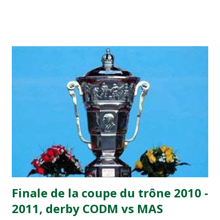
2, Badr Kachani a ouvert la marque à la 38e pour les
visiteurs qui ont été rattrapés à la 74e sur un penalty
transformé par Mourad Batana, les leaders du
championnat ont maintenu leur pression sur le but des
joueurs soussis, et ont réussi à mener au score à la dernière
minute du temps réglementaire grâce à un but de Mourad
Benchrifa. Son poursuivant direct le CRA de son coté a
chuté à domicile face à l'OCK sur le score de 0 - 2. La
bonne affaire de la semaine a été réalisée par le Moghreb
de Tetouan qui s'est hissé à la deuxième place après avoir
remporté trois précieux points sur la pelouse du complexe
Moulay Abdallah face aux FAR grâce à un but marqué par
Abdeladim Khadrouf à la 61e...
Finale de la coupe du trône 2010 -
2011, derby CODM vs MAS