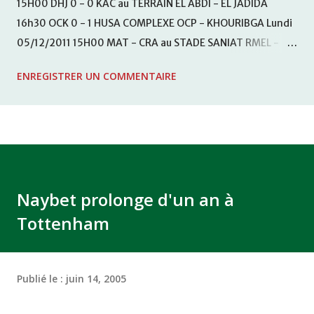
15H00 DHJ 0 - 0 KAC au TERRAIN EL ABDI - EL JADIDA
16h30 OCK 0 - 1 HUSA COMPLEXE OCP - KHOURIBGA Lundi
05/12/2011 15H00 MAT - CRA au STADE SANIAT RMEL -
TETOUANE 15h00 IZK - CODM au STADE 18 NOVEMBRE -
ENREGISTRER UN COMMENTAIRE
KHEMISET Mardi 06/12/2011 15H00 WAF - OCS au
COMPLEXE SPORTIF DE FES - FES WAC - MAS Reporté pour
cause de finale de la coupe de la CAF COMPLEXE SPORTIF
MOHAMMED VCASABLANCA
Naybet prolonge d'un an à
Tottenham
Publié le :
juin 14, 2005