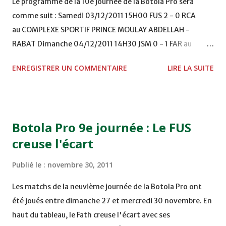
Le programme de la 10e journée de la Botola Pro sera
comme suit : Samedi 03/12/2011 15H00 FUS 2 - 0 RCA
au COMPLEXE SPORTIF PRINCE MOULAY ABDELLAH -
RABAT Dimanche 04/12/2011 14H30 JSM 0 - 1 FAR au
STADE M. LAGHDAF - LAAYOUNE 15H00 DHJ 0 - 0 KAC au
ENREGISTRER UN COMMENTAIRE
LIRE LA SUITE
TERRAIN EL ABDI - EL JADIDA 16h30 OCK 0 - 1 HUSA
COMPLEXE OCP - KHOURIBGA Lundi 05/12/2011
15H00 MAT - CRA au STADE SANIAT RMEL - TETOUANE
15h00 IZK - CODM au STADE 18 NOVEMBRE - KHEMISET
Botola Pro 9e journée : Le FUS
Mardi 06/12/2011 15H00 WAF - OCS au COMPLEXE SPORTIF
creuse l'écart
DE FES - FES WAC - MAS Reporté pour cause de finale de la
coupe de la CAF COMPLEXE SPORTIF MOHAMMED
Publié le :
novembre 30, 2011
VCASABLANCA
Les matchs de la neuvième journée de la Botola Pro ont
été joués entre dimanche 27 et mercredi 30 novembre. En
haut du tableau, le Fath creuse l'écart avec ses