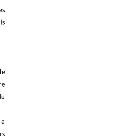
es
ls
de
re
du
 a
rs