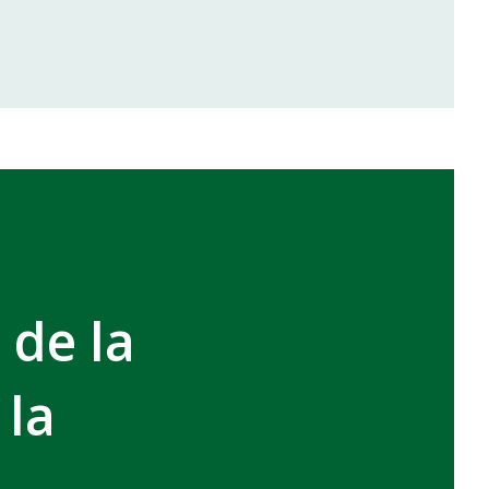
inale de la coupe de la CAF
VCASABLANCA
 de la
 la