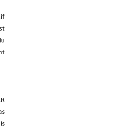
if
st
du
nt
AR
as
is