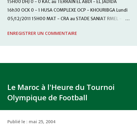
15H00 DHJ 0 - 0 KAC au TERRAIN EL ABDI - EL JADIDA
16h30 OCK 0 - 1 HUSA COMPLEXE OCP - KHOURIBGA Lundi
05/12/2011 15H00 MAT - CRA au STADE SANIAT RMEL -
TETOUANE 15h00 IZK - CODM au STADE 18 NOVEMBRE -
ENREGISTRER UN COMMENTAIRE
KHEMISET Mardi 06/12/2011 15H00 WAF - OCS au
COMPLEXE SPORTIF DE FES - FES WAC - MAS Reporté pour
cause de finale de la coupe de la CAF COMPLEXE SPORTIF
MOHAMMED VCASABLANCA
Le Maroc à l'Heure du Tournoi
Olympique de Football
Publié le :
mai 25, 2004