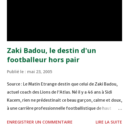
bonne affaire de la semaine a été réalisée par le Moghreb
de Tetouan qui s'est hissé à la deuxième place après avoir
remporté trois précieux points sur la pelouse du complexe
Moulay Abdallah face aux FAR grâce à un but marqué par
Abdeladim Khadrouf à la 61e...
Zaki Badou, le destin d'un
footballeur hors pair
Publié le :
mai 23, 2005
Source : Le Matin Etrange destin que celui de Zaki Badou,
actuel coach des Lions de l'Atlas. Né il y a 46 ans à Sidi
Kacem, rien ne prédestinait ce beau garçon, calme et doux,
à une carrière professionnelle footballistique de haut
rang. Car passionné par la chasse, héritage d'un père,
ENREGISTRER UN COMMENTAIRE
LIRE LA SUITE
également féru des armes, le jeune Zaki aura sa première