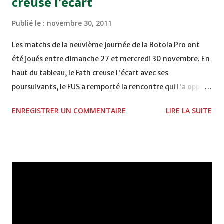
creuse l'écart
DE FES - FES WAC - MAS Reporté pour cause de finale de la
coupe de la CAF COMPLEXE SPORTIF MOHAMMED
Publié le :
novembre 30, 2011
VCASABLANCA
Les matchs de la neuvième journée de la Botola Pro ont
été joués entre dimanche 27 et mercredi 30 novembre. En
haut du tableau, le Fath creuse l'écart avec ses
poursuivants, le FUS a remporté la rencontre qui l'a opposé
à la Hassania d'Agadir au stade Al Inbiâat sur le score de 1 -
ENREGISTRER UN COMMENTAIRE
LIRE LA SUITE
2, Badr Kachani a ouvert la marque à la 38e pour les
visiteurs qui ont été rattrapés à la 74e sur un penalty
transformé par Mourad Batana, les leaders du
championnat ont maintenu leur pression sur le but des
joueurs soussis, et ont réussi à mener au score à la dernière
minute du temps réglementaire grâce à un but de Mourad
Benchrifa. Son poursuivant direct le CRA de son coté a
chuté à domicile face à l'OCK sur le score de 0 - 2. La