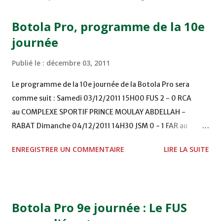
Botola Pro, programme de la 10e
journée
Publié le :
décembre 03, 2011
Le programme de la 10e journée de la Botola Pro sera
comme suit : Samedi 03/12/2011 15H00 FUS 2 - 0 RCA
au COMPLEXE SPORTIF PRINCE MOULAY ABDELLAH -
RABAT Dimanche 04/12/2011 14H30 JSM 0 - 1 FAR au
STADE M. LAGHDAF - LAAYOUNE 15H00 DHJ 0 - 0 KAC au
ENREGISTRER UN COMMENTAIRE
LIRE LA SUITE
TERRAIN EL ABDI - EL JADIDA 16h30 OCK 0 - 1 HUSA
COMPLEXE OCP - KHOURIBGA Lundi 05/12/2011
15H00 MAT - CRA au STADE SANIAT RMEL - TETOUANE
15h00 IZK - CODM au STADE 18 NOVEMBRE - KHEMISET
Botola Pro 9e journée : Le FUS
Mardi 06/12/2011 15H00 WAF - OCS au COMPLEXE SPORTIF