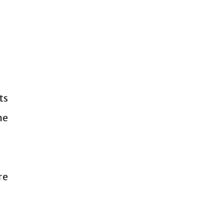
ts
ne
re