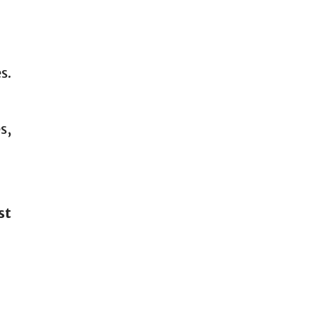
s.
s,
st