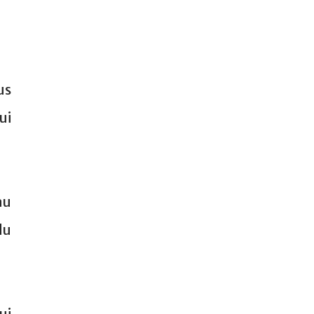
us
ui
au
du
ui