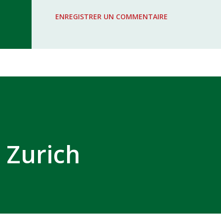
WAC - MAS Reporté pour cause de f
ENREGISTRER UN COMMENTAIRE
COMPLEXE SPORTIF MOHAMMED 
e Zurich