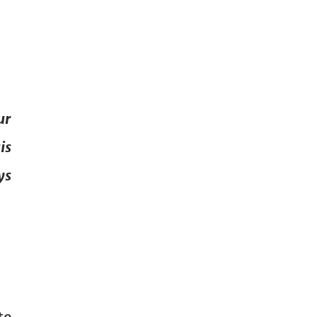
ur
is
ys
te