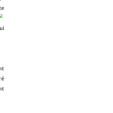
te
ui
nt
ré
nt