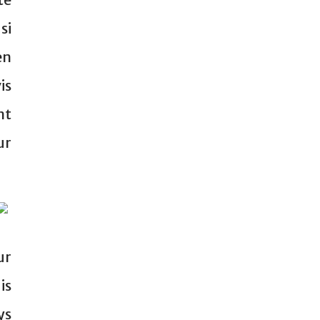
si
en
is
nt
ur
ur
is
ys