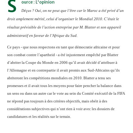
S
ource : L'opinion
Déçus ? Oui, on ne peut que l’être car le Maroc a été privé d’un
droit amplement mérité, celui d’organiser le Mondial 2010. C’était le
résultat prévisible de l’action entreprise par M. Blatter et son appareil
administratif en faveur de l’Afrique du Sud.
Ce pays - que nous respectons en tant que démocratie africaine et pour
son combat contre l’apartheid - a été injustement empêché par Blatter
d’abriter la Coupe du Monde en 2006 qu’il avait décidé d’attribuer à
l’Allemagne et en contrepartie il avait promis aux Sud-Africains qu’ils
abriteront les compétitions mondiales en 2010. Blatter a tenu ses
promesses et il avait tous les moyens pour faire pencher la balance dans
un sens ou dans un autre car le vote au sein du Comité exécutif de la FIFA
ne répond pas toujours à des critères objectifs, mais obéit à des
considérations subjectives qui n’ont rien à voir avec les dossiers de
candidatures et les réalités sur le terrain.