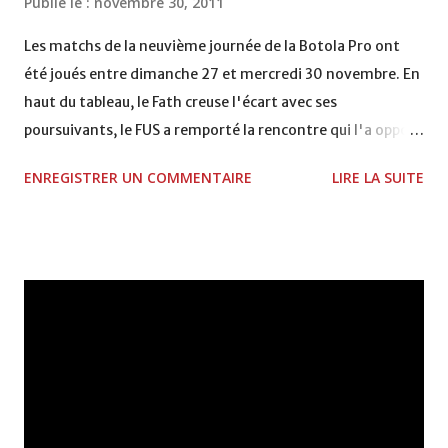
Publié le :
novembre 30, 2011
VCASABLANCA
Les matchs de la neuvième journée de la Botola Pro ont
été joués entre dimanche 27 et mercredi 30 novembre. En
haut du tableau, le Fath creuse l'écart avec ses
poursuivants, le FUS a remporté la rencontre qui l'a opposé
à la Hassania d'Agadir au stade Al Inbiâat sur le score de 1 -
ENREGISTRER UN COMMENTAIRE
LIRE LA SUITE
2, Badr Kachani a ouvert la marque à la 38e pour les
visiteurs qui ont été rattrapés à la 74e sur un penalty
transformé par Mourad Batana, les leaders du
championnat ont maintenu leur pression sur le but des
joueurs soussis, et ont réussi à mener au score à la dernière
minute du temps réglementaire grâce à un but de Mourad
Benchrifa. Son poursuivant direct le CRA de son coté a
chuté à domicile face à l'OCK sur le score de 0 - 2. La
bonne affaire de la semaine a été réalisée par le Moghreb
de Tetouan qui s'est hissé à la deuxième place après avoir