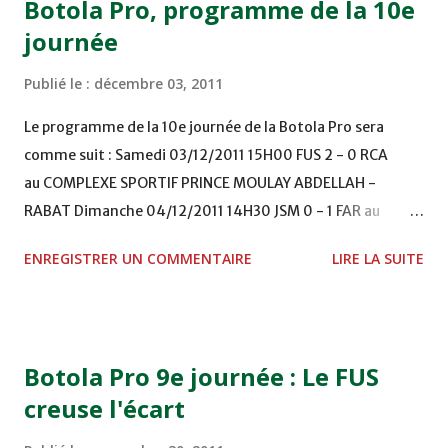
Botola Pro, programme de la 10e
journée
Publié le :
décembre 03, 2011
Le programme de la 10e journée de la Botola Pro sera
comme suit : Samedi 03/12/2011 15H00 FUS 2 - 0 RCA
au COMPLEXE SPORTIF PRINCE MOULAY ABDELLAH -
RABAT Dimanche 04/12/2011 14H30 JSM 0 - 1 FAR au
STADE M. LAGHDAF - LAAYOUNE 15H00 DHJ 0 - 0 KAC au
ENREGISTRER UN COMMENTAIRE
LIRE LA SUITE
TERRAIN EL ABDI - EL JADIDA 16h30 OCK 0 - 1 HUSA
COMPLEXE OCP - KHOURIBGA Lundi 05/12/2011
15H00 MAT - CRA au STADE SANIAT RMEL - TETOUANE
15h00 IZK - CODM au STADE 18 NOVEMBRE - KHEMISET
Botola Pro 9e journée : Le FUS
Mardi 06/12/2011 15H00 WAF - OCS au COMPLEXE SPORTIF
creuse l'écart
DE FES - FES WAC - MAS Reporté pour cause de finale de la
coupe de la CAF COMPLEXE SPORTIF MOHAMMED