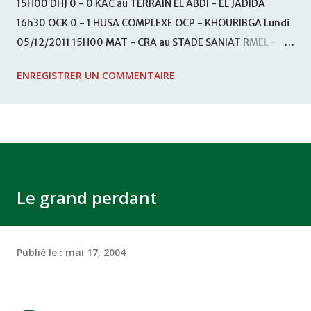
15H00 DHJ 0 - 0 KAC au TERRAIN EL ABDI - EL JADIDA
16h30 OCK 0 - 1 HUSA COMPLEXE OCP - KHOURIBGA Lundi
05/12/2011 15H00 MAT - CRA au STADE SANIAT RMEL -
TETOUANE 15h00 IZK - CODM au STADE 18 NOVEMBRE -
ENREGISTRER UN COMMENTAIRE
KHEMISET Mardi 06/12/2011 15H00 WAF - OCS au
COMPLEXE SPORTIF DE FES - FES WAC - MAS Reporté pour
cause de finale de la coupe de la CAF COMPLEXE SPORTIF
MOHAMMED VCASABLANCA
Le grand perdant
Publié le :
mai 17, 2004