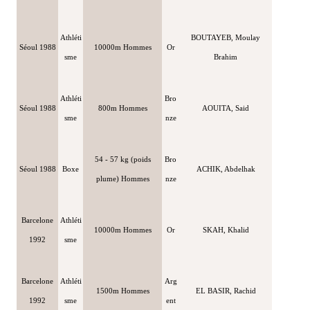
Athléti
BOUTAYEB, Moulay
Séoul 1988
10000m Hommes
Or
sme
Brahim
Athléti
Bro
Séoul 1988
800m Hommes
AOUITA, Said
sme
nze
54 - 57 kg (poids
Bro
Séoul 1988
Boxe
ACHIK, Abdelhak
plume) Hommes
nze
Barcelone
Athléti
10000m Hommes
Or
SKAH, Khalid
1992
sme
Barcelone
Athléti
Arg
1500m Hommes
EL BASIR, Rachid
1992
sme
ent