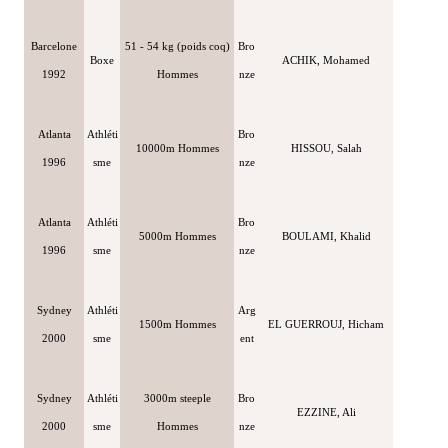
Barcelone
51 - 54 kg (poids coq)
Bro
Boxe
ACHIK, Mohamed
1992
Hommes
nze
Atlanta
Athléti
Bro
10000m Hommes
HISSOU, Salah
1996
sme
nze
Atlanta
Athléti
Bro
5000m Hommes
BOULAMI, Khalid
1996
sme
nze
Sydney
Athléti
Arg
1500m Hommes
EL GUERROUJ, Hicham
2000
sme
ent
Sydney
Athléti
3000m steeple
Bro
EZZINE, Ali
2000
sme
Hommes
nze