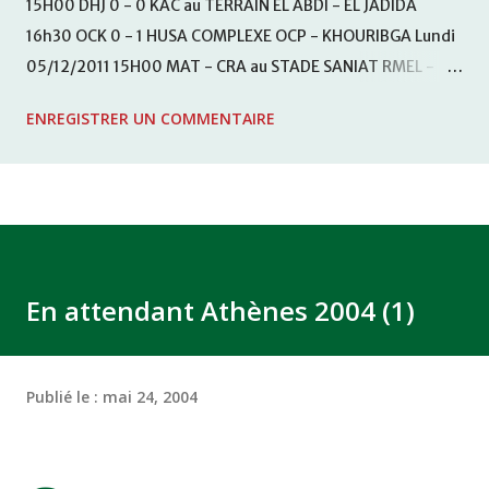
15H00 DHJ 0 - 0 KAC au TERRAIN EL ABDI - EL JADIDA
16h30 OCK 0 - 1 HUSA COMPLEXE OCP - KHOURIBGA Lundi
05/12/2011 15H00 MAT - CRA au STADE SANIAT RMEL -
TETOUANE 15h00 IZK - CODM au STADE 18 NOVEMBRE -
ENREGISTRER UN COMMENTAIRE
KHEMISET Mardi 06/12/2011 15H00 WAF - OCS au
COMPLEXE SPORTIF DE FES - FES WAC - MAS Reporté pour
cause de finale de la coupe de la CAF COMPLEXE SPORTIF
MOHAMMED VCASABLANCA
En attendant Athènes 2004 (1)
Publié le :
mai 24, 2004