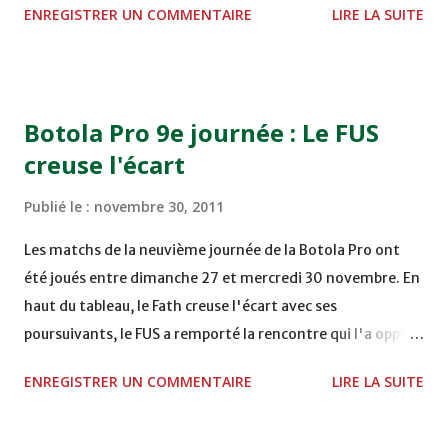
ENREGISTRER UN COMMENTAIRE
LIRE LA SUITE
TERRAIN EL ABDI - EL JADIDA 16h30 OCK 0 - 1 HUSA
COMPLEXE OCP - KHOURIBGA Lundi 05/12/2011
15H00 MAT - CRA au STADE SANIAT RMEL - TETOUANE
15h00 IZK - CODM au STADE 18 NOVEMBRE - KHEMISET
Botola Pro 9e journée : Le FUS
Mardi 06/12/2011 15H00 WAF - OCS au COMPLEXE SPORTIF
creuse l'écart
DE FES - FES WAC - MAS Reporté pour cause de finale de la
coupe de la CAF COMPLEXE SPORTIF MOHAMMED
Publié le :
novembre 30, 2011
VCASABLANCA
Les matchs de la neuvième journée de la Botola Pro ont
été joués entre dimanche 27 et mercredi 30 novembre. En
haut du tableau, le Fath creuse l'écart avec ses
poursuivants, le FUS a remporté la rencontre qui l'a opposé
à la Hassania d'Agadir au stade Al Inbiâat sur le score de 1 -
ENREGISTRER UN COMMENTAIRE
LIRE LA SUITE
2, Badr Kachani a ouvert la marque à la 38e pour les
visiteurs qui ont été rattrapés à la 74e sur un penalty
transformé par Mourad Batana, les leaders du