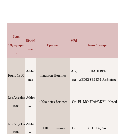
Jeux
Discipl
Méd
Olympique
Épreuve
Nom / Équipe
ine
.
s
Athléti
Arg
RHADI BEN
Rome 1960
marathon Hommes
sme
ent
ABDESSELEM, Abdesiem
Los Angeles
Athléti
400m haies Femmes
Or
EL MOUTAWAKEL, Nawal
1984
sme
Los Angeles
Athléti
5000m Hommes
Or
AOUITA, Said
1984
sme