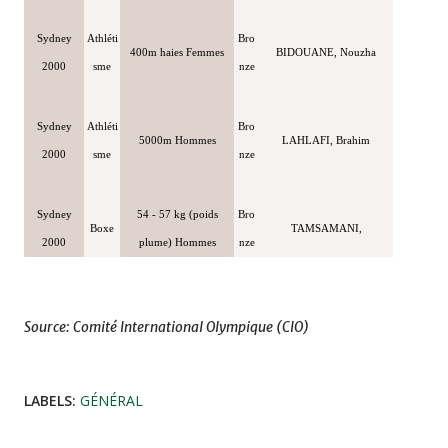
Sydney
Athléti
Bro
400m haies Femmes
BIDOUANE, Nouzha
2000
sme
nze
Sydney
Athléti
Bro
5000m Hommes
LAHLAFI, Brahim
2000
sme
nze
Sydney
54 - 57 kg (poids
Bro
Boxe
TAMSAMANI,
2000
plume) Hommes
nze
Source: Comité International Olympique (CIO)
LABELS:
GÉNÉRAL