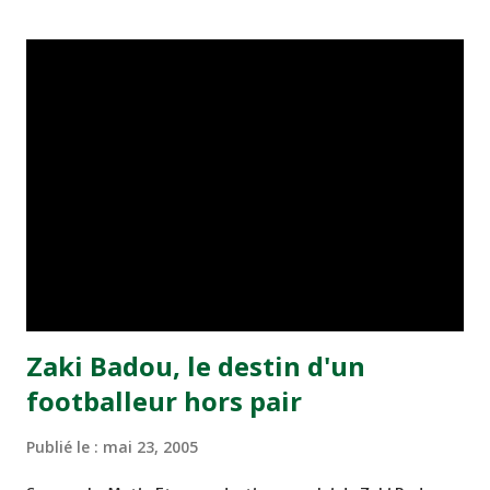
championnat ont maintenu leur pression sur le but des
joueurs soussis, et ont réussi à mener au score à la dernière
minute du temps réglementaire grâce à un but de Mourad
Benchrifa. Son poursuivant direct le CRA de son coté a
chuté à domicile face à l'OCK sur le score de 0 - 2. La
bonne affaire de la semaine a été réalisée par le Moghreb
de Tetouan qui s'est hissé à la deuxième place après avoir
remporté trois précieux points sur la pelouse du complexe
Moulay Abdallah face aux FAR grâce à un but marqué par
Abdeladim Khadrouf à la 61e...
Zaki Badou, le destin d'un
footballeur hors pair
Publié le :
mai 23, 2005