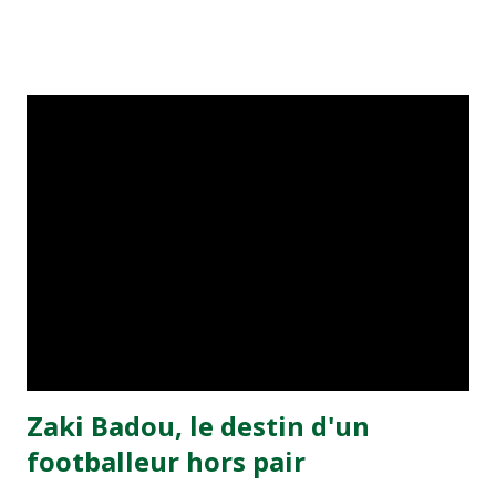
visiteurs qui ont été rattrapés à la 74e sur un penalty
transformé par Mourad Batana, les leaders du
championnat ont maintenu leur pression sur le but des
joueurs soussis, et ont réussi à mener au score à la dernière
minute du temps réglementaire grâce à un but de Mourad
Benchrifa. Son poursuivant direct le CRA de son coté a
chuté à domicile face à l'OCK sur le score de 0 - 2. La
bonne affaire de la semaine a été réalisée par le Moghreb
de Tetouan qui s'est hissé à la deuxième place après avoir
remporté trois précieux points sur la pelouse du complexe
Moulay Abdallah face aux FAR grâce à un but marqué par
Abdeladim Khadrouf à la 61e...
Zaki Badou, le destin d'un
footballeur hors pair