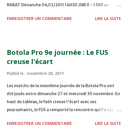
RABAT Dimanche 04/12/2011 14H30 JSM 0 - 1 FAR au
STADE M. LAGHDAF - LAAYOUNE 15H00 DHJ 0 - 0 KAC au
ENREGISTRER UN COMMENTAIRE
LIRE LA SUITE
TERRAIN EL ABDI - EL JADIDA 16h30 OCK 0 - 1 HUSA
COMPLEXE OCP - KHOURIBGA Lundi 05/12/2011
15H00 MAT - CRA au STADE SANIAT RMEL - TETOUANE
15h00 IZK - CODM au STADE 18 NOVEMBRE - KHEMISET
Botola Pro 9e journée : Le FUS
Mardi 06/12/2011 15H00 WAF - OCS au COMPLEXE SPORTIF
creuse l'écart
DE FES - FES WAC - MAS Reporté pour cause de finale de la
coupe de la CAF COMPLEXE SPORTIF MOHAMMED
Publié le :
novembre 30, 2011
VCASABLANCA
Les matchs de la neuvième journée de la Botola Pro ont
été joués entre dimanche 27 et mercredi 30 novembre. En
haut du tableau, le Fath creuse l'écart avec ses
poursuivants, le FUS a remporté la rencontre qui l'a opposé
à la Hassania d'Agadir au stade Al Inbiâat sur le score de 1 -
ENREGISTRER UN COMMENTAIRE
LIRE LA SUITE
2, Badr Kachani a ouvert la marque à la 38e pour les