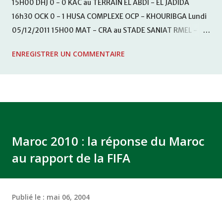
15H00 DHJ 0 - 0 KAC au TERRAIN EL ABDI - EL JADIDA
16h30 OCK 0 - 1 HUSA COMPLEXE OCP - KHOURIBGA Lundi
05/12/2011 15H00 MAT - CRA au STADE SANIAT RMEL -
TETOUANE 15h00 IZK - CODM au STADE 18 NOVEMBRE -
ENREGISTRER UN COMMENTAIRE
KHEMISET Mardi 06/12/2011 15H00 WAF - OCS au
COMPLEXE SPORTIF DE FES - FES WAC - MAS Reporté pour
cause de finale de la coupe de la CAF COMPLEXE SPORTIF
MOHAMMED VCASABLANCA
Maroc 2010 : la réponse du Maroc
au rapport de la FIFA
Publié le :
mai 06, 2004